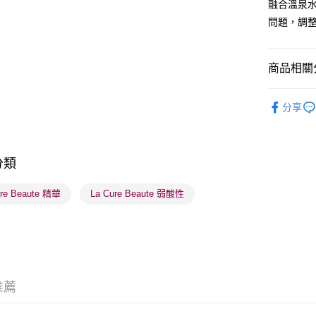
融合溫泉
BoC Pay
問題，調
送貨方式
商品相關分
順豐自助櫃
護膚保養
每筆HK$6
分享
網店限定
順豐站及營
每筆HK$6
莎莎獨家
分類
莎莎獨家
確認發貨後
物流公司
ure Beaute 精華
La Cure Beaute 弱酸性
每筆HK$6
(香港門市
取。逾期
每筆HK$2
推薦
(澳門門市
取。逾期