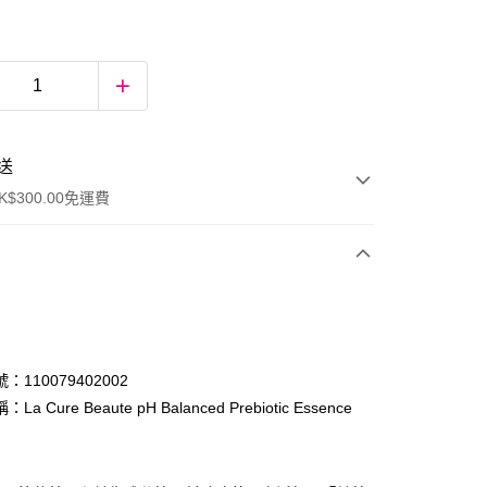
送
$300.00免運費
：110079402002
a Cure Beaute pH Balanced Prebiotic Essence
ay