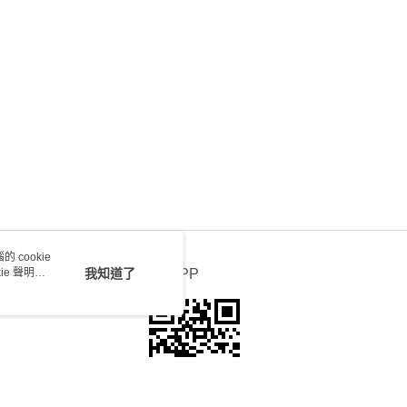
0.00，滿HK$100.00或以上免運費
送 - 確認發貨後1-4個工作天送達
運費表
 cookie
e 聲明使
我知道了
官方APP