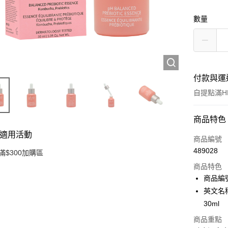
數量
付款與運
自提點滿HK
付款方式
商品特色
適用活動
信用卡
商品編號
489028
滿$300加購區
Apple Pay
商品特色
AlipayHK
商品編號
英文名稱：L
PayMe
30ml
WeChat P
商品重點