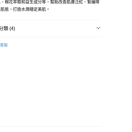
水、棉花萃取和益生成分等，幫助改善肌膚泛紅、緊繃等
整肌態，打造水潤穩定美肌。
類 (4)
 - 確認發貨後1-3個工作天送達
面部精華
精華
5.00，滿HK$300.00或以上免運費
客服
業點 - 確認發貨後1-3個工作天送達
5.00，滿HK$300.00或以上免運費
品牌✨
最新上線
品牌✨
全部產品
1-3 工作天送達，訂單將隨機分配至SF順豐速運或京東
進行物流配送
5.00，滿HK$300.00或以上免運費
) 只顯示可選門市。確認發貨後2-5個工作天到店，3天內
會取消訂單，並不會安排重寄
0.00，滿HK$100.00或以上免運費
) 只顯示可選門市。確認發貨後2-5個工作天到店，3天內
會取消訂單，並不會安排重寄