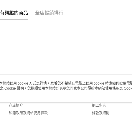
每筆HK$2
有興趣的商品
全店暢銷排行
澳門地區配
本網站使用 cookie 方式之詳情，及若您不希望在電腦上使用 cookie 時應如何變更電腦的
之 Cookie 聲明。您繼續使用本網站即表示您同意本公司得按本網站使用條款之 Cooki
關於我們
客戶服務
品牌故事
購物說明
商店簡介
網上留言
私隱政策及網站使用條款
條款及細則
聯絡我們