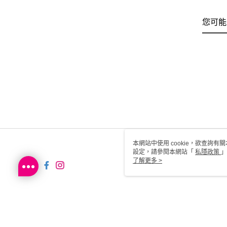
您可能
本網站中使用 cookie，欲查詢有關
設定，請參閱本網站「
私隱政策
」
用 cookie。
了解更多 >