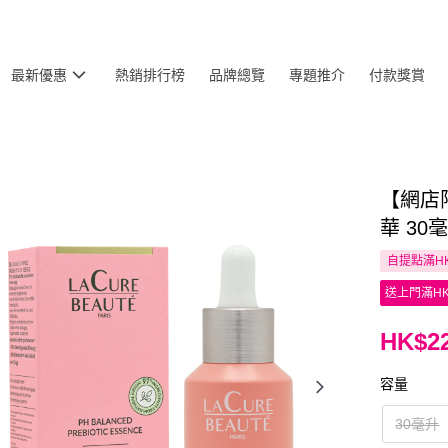
最新優惠
熱銷排行榜
品牌總覽
專題推介
付款獎賞
【網店限
華 30
自提點滿HK
送上門滿HK
HK$22
容量
30毫升