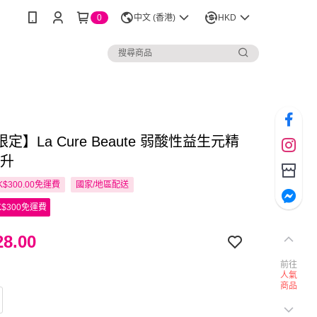
0
中文 (香港)
HKD
定】La Cure Beaute 弱酸性益生元精
毫升
$300.00免運費
國家/地區配送
$300免運費
8.00
前往
人氣
商品