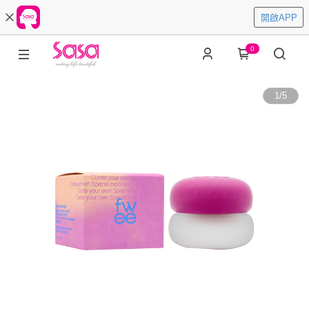
開啟APP
0
1
/
5