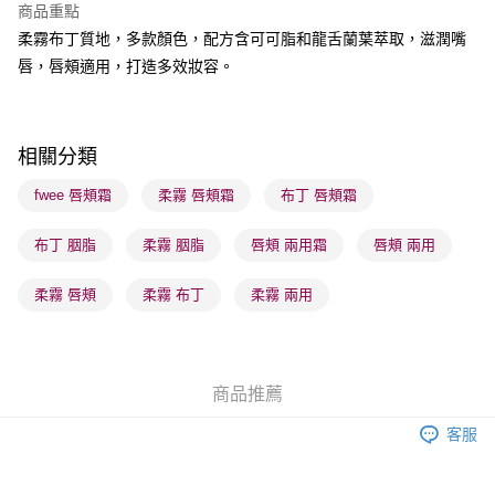
商品重點
柔霧布丁質地，多款顏色，配方含可可脂和龍舌蘭葉萃取，滋潤嘴
送貨方式
唇，唇頰適用，打造多效妝容。
順豐自助櫃 - 確認發貨後1-3個工作天送達
每筆HK$65.00，滿HK$300.00或以上免運費
順豐站及營業點 - 確認發貨後1-3個工作天送達
相關分類
每筆HK$65.00，滿HK$300.00或以上免運費
fwee 唇頰霜
柔霧 唇頰霜
布丁 唇頰霜
確認發貨後1-3 工作天送達，訂單將隨機分配至SF順豐速運或京東
布丁 胭脂
柔霧 胭脂
唇頰 兩用霜
唇頰 兩用
物流公司進行物流配送
每筆HK$65.00，滿HK$300.00或以上免運費
柔霧 唇頰
柔霧 布丁
柔霧 兩用
(香港門市) 只顯示可選門市。確認發貨後2-5個工作天到店，3天內
取。逾期會取消訂單，並不會安排重寄
每筆HK$20.00，滿HK$100.00或以上免運費
商品推薦
(澳門門市) 只顯示可選門市。確認發貨後2-5個工作天到店，3天內
客服
取。逾期會取消訂單，並不會安排重寄
每筆HK$20.00，滿HK$100.00或以上免運費