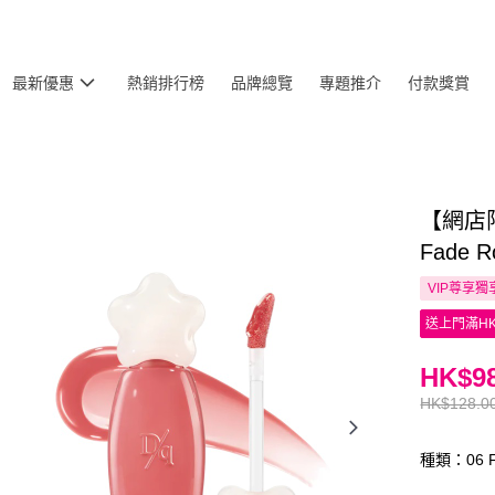
最新優惠
熱銷排行榜
品牌總覽
專題推介
付款獎賞
【網店限
Fade R
VIP尊享
獨
送上門滿HK
HK$98
HK$128.0
種類：06 F