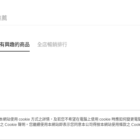
每筆HK$2
(澳門門市
推薦
取。逾期
每筆HK$2
澳門地區配
有興趣的商品
全店暢銷排行
本網站使用 cookie 方式之詳情，及若您不希望在電腦上使用 cookie 時應如何變更電腦的
之 Cookie 聲明。您繼續使用本網站即表示您同意本公司得按本網站使用條款之 Cooki
關於我們
客戶服務
品牌故事
購物說明