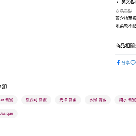
英文名稱：D
PayMe
商品重點
WeChat P
蘊含植萃
地柔軟不
BoC Pay
商品相關分
送貨方式
順豐自助櫃
潮流彩妝
分享
每筆HK$6
網店限定
順豐站及營
莎莎獨家
每筆HK$6
分類
莎莎獨家
確認發貨後
莎莎獨家
que 唇蜜
黛西可 唇蜜
光澤 唇蜜
水嫰 唇蜜
純水 唇
物流公司
每筆HK$6
asique
(香港門市
取。逾期