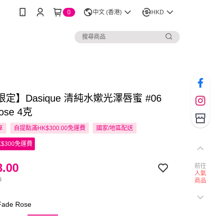
0
中文 (香港)
HKD
定】Dasique 清純水嫰光澤唇蜜 #06
ose 4克
享
自提點滿HK$300.00免運費
國家/地區配送
$300免運費
.00
前往
人氣
0
商品
ade Rose