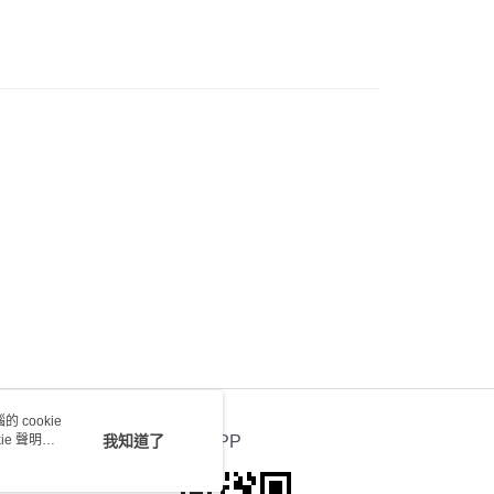
0.00，滿HK$100.00或以上免運費
) 只顯示可選門市。確認發貨後2-5個工作天到店，3天內
會取消訂單，並不會安排重寄
0.00，滿HK$100.00或以上免運費
送 - 確認發貨後1-4個工作天送達
運費表
 cookie
e 聲明使
我知道了
官方APP