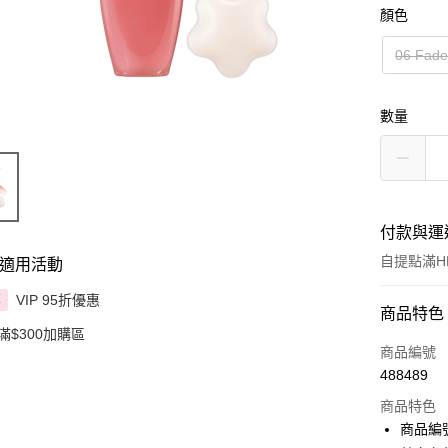
顏色
06 Fade
數量
付款與運
自提點滿HK
適用活動
VIP 95折優惠
享
付款方式
商品特色
滿$300加購區
信用卡
商品編號
488489
Apple Pay
商品特色
AlipayHK
商品編號