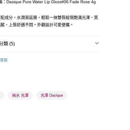
asique Pure Water Lip Gloss#06 Fade Rose 4g
ay
複配成分，水潤易延展，輕鬆一抹雙唇綻現飽滿光澤，質
黏膩，上唇舒適不悶。外觀設計可愛便攜。
類 (5)
 - 確認發貨後1-3個工作天送達
唇部用品
唇膏
客服
5.00，滿HK$300.00或以上免運費
業點 - 確認發貨後1-3個工作天送達
品牌✨
最新上線
5.00，滿HK$300.00或以上免運費
品牌✨
全部產品
1-3 工作天送達，訂單將隨機分配至SF順豐速運或京東
品牌✨
韓系品牌
全部產品
蜜
純水 光澤
光澤 Dasique
進行物流配送
5.00，滿HK$300.00或以上免運費
) 只顯示可選門市。確認發貨後2-5個工作天到店，3天內
會取消訂單，並不會安排重寄