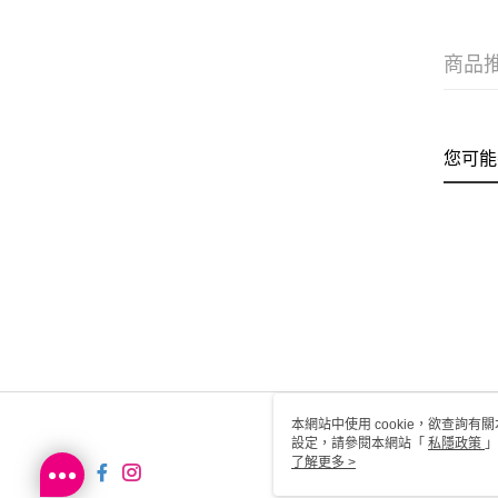
商品
您可能
本網站中使用 cookie，欲查詢有關
設定，請參閱本網站「
私隱政策
」
用 cookie。
了解更多 >