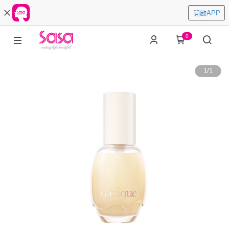
開啟APP
0
1
/
1