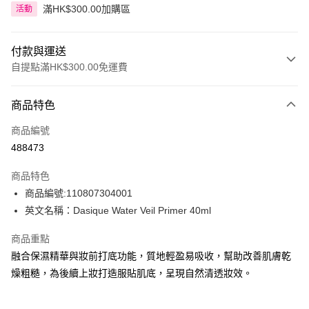
滿HK$300.00加購區
活動
付款與運送
自提點滿HK$300.00免運費
付款方式
商品特色
信用卡
商品編號
Apple Pay
488473
AlipayHK
商品特色
PayMe
商品編號:110807304001
英文名稱：Dasique Water Veil Primer 40ml
WeChat Pay
商品重點
BoC Pay
融合保濕精華與妝前打底功能，質地輕盈易吸收，幫助改善肌膚乾
燥粗糙，為後續上妝打造服貼肌底，呈現自然清透妝效。
送貨方式
順豐自助櫃 - 確認發貨後1-3個工作天送達