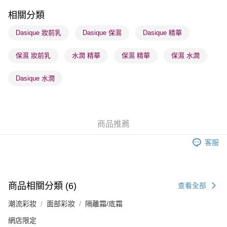
每筆HK$65.00，滿HK$300.00或以上免運費
相關分類
順豐站及營業點 - 確認發貨後1-3個工作天送達
Dasique 妝前乳
Dasique 保濕
Dasique 精華
每筆HK$65.00，滿HK$300.00或以上免運費
保濕 妝前乳
水潤 精華
保濕 精華
保濕 水潤
確認發貨後1-3 工作天送達，訂單將隨機分配至SF順豐速運或京東
物流公司進行物流配送
Dasique 水潤
每筆HK$65.00，滿HK$300.00或以上免運費
(香港門市) 只顯示可選門市。確認發貨後2-5個工作天到店，3天內
取。逾期會取消訂單，並不會安排重寄
商品推薦
每筆HK$20.00，滿HK$100.00或以上免運費
客服
(澳門門市) 只顯示可選門市。確認發貨後2-5個工作天到店，3天內
取。逾期會取消訂單，並不會安排重寄
每筆HK$20.00，滿HK$100.00或以上免運費
商品相關分類 (6)
查看全部
澳門地區配送 - 確認發貨後1-4個工作天送達
運費表
潮流彩妝
面部彩妝
隔離霜/底霜
網店限定