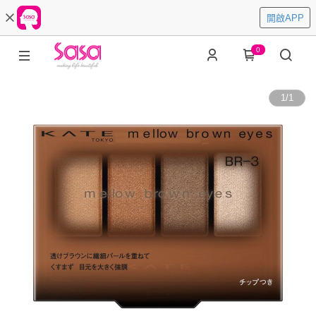
開啟APP
0
1
/
1