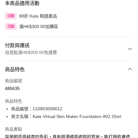
本商品適用活動
88折 Kate 精選產品
活動
滿HK$300.00加購區
活動
付款與運送
自提點滿HK$300.00免運費
付款方式
商品特色
信用卡
商品編號
Apple Pay
485635
AlipayHK
商品特色
PayMe
商品編號：110803008012
英文名稱：Kate Virtual Skin Maker Foundation #02 25ml
WeChat Pay
商品重點
BoC Pay
採用明亮高純度的色彩，具有超滑順高遮瑕的質地，能打造肌膚透