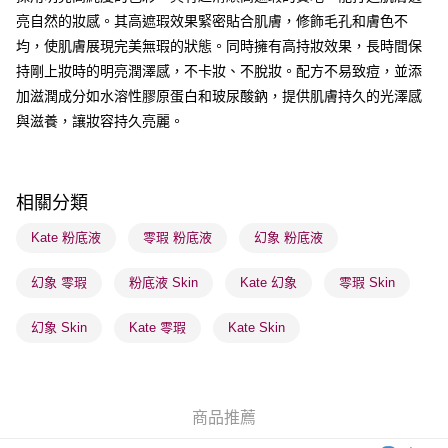
亮自然的妝感。其高遮瑕效果緊密貼合肌膚，修飾毛孔和膚色不
送貨方式
均，使肌膚展現完美無瑕的狀態。同時擁有高持妝效果，長時間保
順豐自助櫃 - 確認發貨後1-3個工作天送達
持剛上妝時的明亮潤澤感，不卡妝、不脫妝。配方不易致痘，並添
每筆HK$65.00，滿HK$300.00或以上免運費
加滋潤成分如水溶性膠原蛋白和玻尿酸鈉，提供肌膚持久的光澤感
順豐站及營業點 - 確認發貨後1-3個工作天送達
與滋養，讓妝容持久亮麗。
每筆HK$65.00，滿HK$300.00或以上免運費
確認發貨後1-3 工作天送達，訂單將隨機分配至SF順豐速運或京東
相關分類
物流公司進行物流配送
每筆HK$65.00，滿HK$300.00或以上免運費
Kate 粉底液
零瑕 粉底液
幻象 粉底液
(香港門市) 只顯示可選門市。確認發貨後2-5個工作天到店，3天內
幻象 零瑕
粉底液 Skin
Kate 幻象
零瑕 Skin
取。逾期會取消訂單，並不會安排重寄
每筆HK$20.00，滿HK$100.00或以上免運費
幻象 Skin
Kate 零瑕
Kate Skin
(澳門門市) 只顯示可選門市。確認發貨後2-5個工作天到店，3天內
取。逾期會取消訂單，並不會安排重寄
每筆HK$20.00，滿HK$100.00或以上免運費
商品推薦