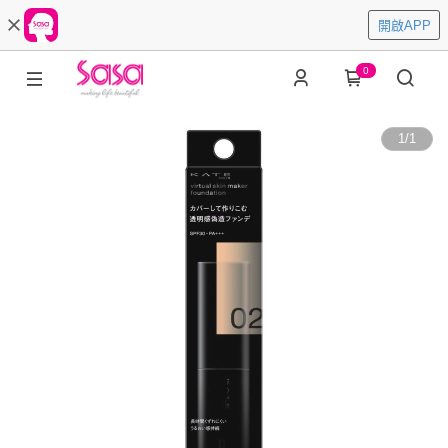
開啟APP
0
1
/
1