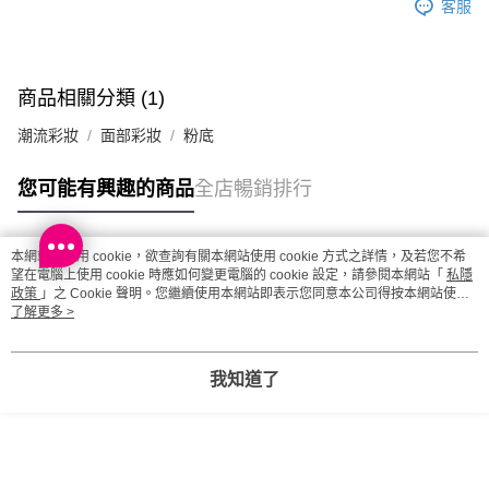
澳門地區配送 - 確認發貨後1-4個工作天送達
運費表
客服
商品相關分類 (1)
潮流彩妝
面部彩妝
粉底
您可能有興趣的商品
全店暢銷排行
本網站中使用 cookie，欲查詢有關本網站使用 cookie 方式之詳情，及若您不希
熱門標籤
望在電腦上使用 cookie 時應如何變更電腦的 cookie 設定，請參閱本網站「
私隱
政策
」之 Cookie 聲明。您繼續使用本網站即表示您同意本公司得按本網站使用
條款之 Cookie 聲明使用 cookie。
了解更多 >
熱銷排行
最新商品
人氣推薦
我知道了