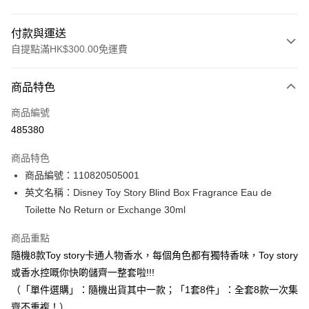
付款與運送
自提點滿HK$300.00免運費
付款方式
商品特色
信用卡
商品編號
Apple Pay
485380
AlipayHK
商品特色
PayMe
商品編號：110820505001
英文名稱：Disney Toy Story Blind Box Fragrance Eau de
WeChat Pay
Toilette No Return or Exchange 30ml
BoC Pay
商品重點
隨機8款Toy story卡通人物香水，每個角色都有獨特香味，Toy story
送貨方式
或香水控嘅你快啲儲齊一整套啦!!!
順豐自助櫃 - 確認發貨後1-3個工作天送達
（「單件選購」：隨機出貨其中一款；「1套8件」：全套8款一次集
每筆HK$65.00，滿HK$300.00或以上免運費
齊不重複！）