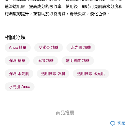
順豐站及營業點 - 確認發貨後1-3個工作天送達
速滲透肌膚，提高成分的吸收率。使用後，即時可見肌膚水分度和
飽滿度的提升，並有助於改善膚質，舒緩炎症，淡化色斑。
每筆HK$65.00，滿HK$300.00或以上免運費
確認發貨後1-3 工作天送達，訂單將隨機分配至SF順豐速運或京東
物流公司進行物流配送
相關分類
每筆HK$65.00，滿HK$300.00或以上免運費
Anua 精華
艾諾亞 精華
水光肌 精華
(香港門市) 只顯示可選門市。確認發貨後2-5個工作天到店，3天內
取。逾期會取消訂單，並不會安排重寄
彈潤 精華
面部 精華
透明質酸 精華
每筆HK$20.00，滿HK$100.00或以上免運費
彈潤 水光肌
透明質酸 彈潤
透明質酸 水光肌
(澳門門市) 只顯示可選門市。確認發貨後2-5個工作天到店，3天內
取。逾期會取消訂單，並不會安排重寄
水光肌 Anua
每筆HK$20.00，滿HK$100.00或以上免運費
澳門地區配送 - 確認發貨後1-4個工作天送達
運費表
商品推薦
客服