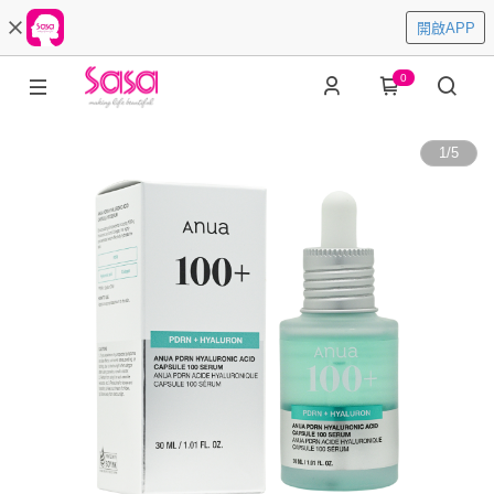
開啟APP
0
1
/
5