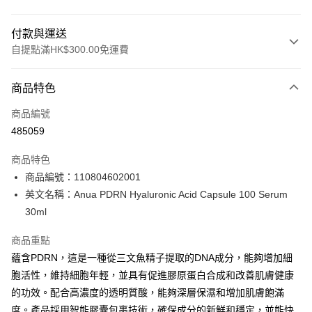
付款與運送
自提點滿HK$300.00免運費
付款方式
商品特色
信用卡
商品編號
Apple Pay
485059
AlipayHK
商品特色
PayMe
商品編號：110804602001
英文名稱：Anua PDRN Hyaluronic Acid Capsule 100 Serum
WeChat Pay
30ml
BoC Pay
商品重點
蘊含PDRN，這是一種從三文魚精子提取的DNA成分，能夠增加細
送貨方式
胞活性，維持細胞年輕，並具有促進膠原蛋白合成和改善肌膚健康
順豐自助櫃 - 確認發貨後1-3個工作天送達
的功效。配合高濃度的透明質酸，能夠深層保濕和增加肌膚飽滿
每筆HK$65.00，滿HK$300.00或以上免運費
度。產品採用智能膠囊包裹技術，確保成分的新鮮和穩定，並能快