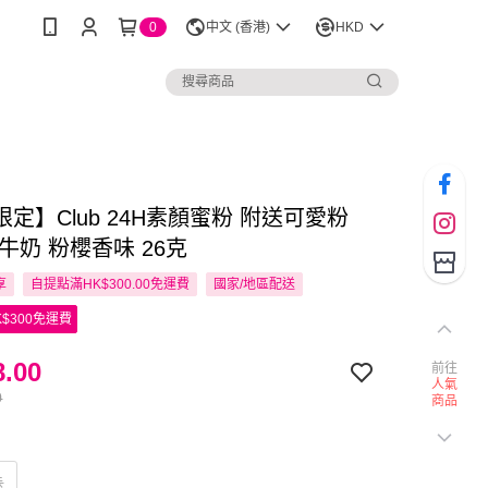
0
中文 (香港)
HKD
定】Club 24H素顏蜜粉 附送可愛粉
牛奶 粉櫻香味 26克
享
自提點滿HK$300.00免運費
國家/地區配送
$300免運費
.00
前往
人氣
0
商品
味