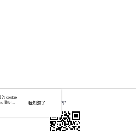
會取消訂單，並不會安排重寄
0.00，滿HK$100.00或以上免運費
送 - 確認發貨後1-4個工作天送達
運費表
 cookie
e 聲明使
我知道了
官方APP