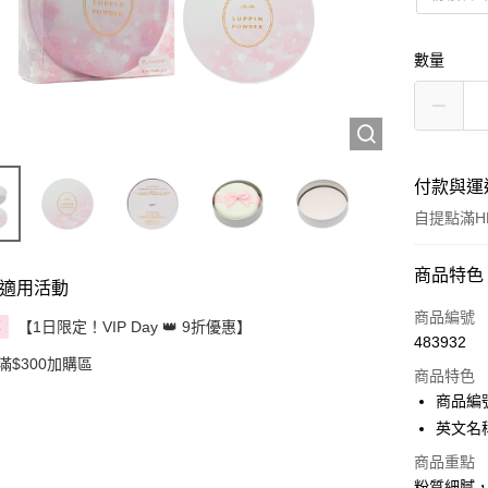
數量
付款與運
自提點滿HK
付款方式
商品特色
適用活動
信用卡
商品編號
【1日限定！VIP Day 👑 9折優惠】
享
483932
Apple Pay
滿$300加購區
商品特色
AlipayHK
商品編號:
英文名稱: 
PayMe
商品重點
WeChat P
粉質細膩