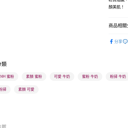
顏美肌！
BoC Pay
商品相關分
送貨方式
順豐自助櫃
潮流彩妝
分享
每筆HK$6
網店限定
順豐站及營
本月人氣
每筆HK$6
分類
確認發貨後
 24H 蜜粉
素顏 蜜粉
可愛 牛奶
蜜粉 牛奶
粉掃 牛奶
物流公司
每筆HK$6
粉掃
素顏 可愛
(香港門市
取。逾期
每筆HK$2
(澳門門市
推薦