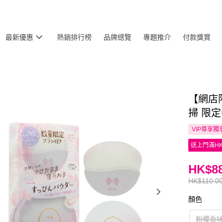
最新優惠
熱銷排行榜
品牌總覽
專題推介
付款獎賞
【網店限
掃 限定
VIP尊享
獨
送上門滿HK
HK$88
HK$110.0
顏色
粉櫻香