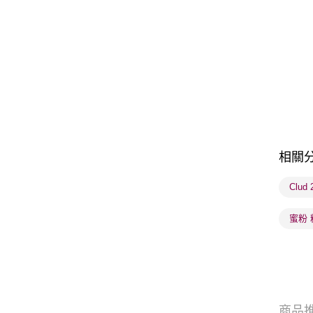
相關
Clud
蜜粉 
商品