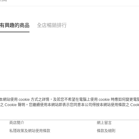
取。逾期
每筆HK$2
澳門地區配
有興趣的商品
全店暢銷排行
本網站使用 cookie 方式之詳情，及若您不希望在電腦上使用 cookie 時應如何變更電腦的
之 Cookie 聲明。您繼續使用本網站即表示您同意本公司得按本網站使用條款之 Cooki
關於我們
客戶服務
品牌故事
購物說明
商店簡介
網上留言
私隱政策及網站使用條款
條款及細則