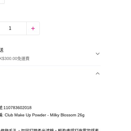
送
$300.00免運費
110783602018
Club Make Up Powder - Milky Blossom 26g
ay
，修飾毛孔，如同打開柔光濾鏡。輕盈膚感打造零妝感素