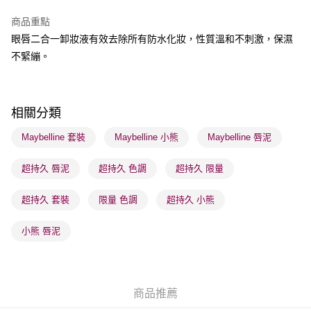
商品重點
BoC Pay
眼唇二合一卸妝液有效去除所有防水化妝，性質溫和不刺激，保濕
不緊繃。
送貨方式
順豐自助櫃 - 確認發貨後1-3個工作天送達
每筆HK$65.00，滿HK$300.00或以上免運費
相關分類
順豐站及營業點 - 確認發貨後1-3個工作天送達
Maybelline 套裝
Maybelline 小熊
Maybelline 唇泥
每筆HK$65.00，滿HK$300.00或以上免運費
超持久 唇泥
超持久 色調
超持久 限量
確認發貨後1-3 工作天送達，訂單將隨機分配至SF順豐速運或京東
物流公司進行物流配送
超持久 套裝
限量 色調
超持久 小熊
每筆HK$65.00，滿HK$300.00或以上免運費
(香港門市) 只顯示可選門市。確認發貨後2-5個工作天到店，3天內
小熊 唇泥
取。逾期會取消訂單，並不會安排重寄
每筆HK$20.00，滿HK$100.00或以上免運費
(澳門門市) 只顯示可選門市。確認發貨後2-5個工作天到店，3天內
商品推薦
取。逾期會取消訂單，並不會安排重寄