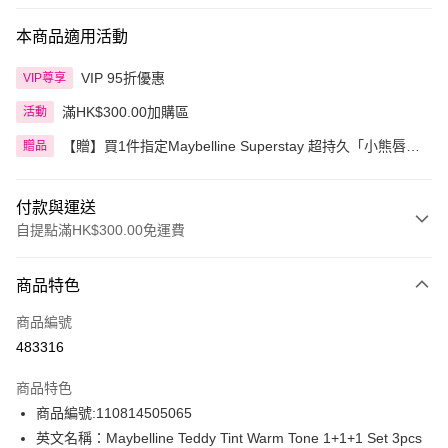
本商品適用活動
VIP 95折優惠
VIP尊享
滿HK$300.00加購區
活動
【贈】買1件指定Maybelline Superstay 超持久「小熊唇
贈品
泥」 即送小熊掛飾 1個
付款與運送
自提點滿HK$300.00免運費
付款方式
商品特色
信用卡
商品編號
Apple Pay
483316
AlipayHK
商品特色
PayMe
商品編號:110814505065
英文名稱：Maybelline Teddy Tint Warm Tone 1+1+1 Set 3pcs
WeChat Pay