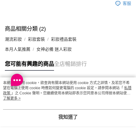
客服
每筆HK$20.00，滿HK$100.00或以上免運費
澳門地區配送 - 確認發貨後1-4個工作天送達
運費表
商品相關分類 (2)
潮流彩妝
彩妝套裝
彩妝禮品套裝
本月人氣推薦
女神必備 迷人彩妝
您可能有興趣的商品
全店暢銷排行
本網站中使用 cookie，欲查詢有關本網站使用 cookie 方式之詳情，及若您不希
熱門標籤
望在電腦上使用 cookie 時應如何變更電腦的 cookie 設定，請參閱本網站「
私隱
政策
」之 Cookie 聲明。您繼續使用本網站即表示您同意本公司得按本網站使用
條款之 Cookie 聲明使用 cookie。
了解更多 >
熱銷排行
最新商品
人氣推薦
我知道了