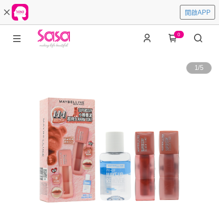
開啟APP
0
1
/
5