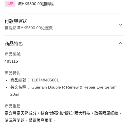
滿HK$300.00加購區
活動
付款與運送
自提點滿HK$300.00免運費
付款方式
商品特色
信用卡
商品編號
Apple Pay
483115
AlipayHK
商品特色
PayMe
商品編號： 110748405001
英文名稱： Guerlain Double R Renew & Repair Eye Serum
WeChat Pay
20ml
BoC Pay
商品重點
富含豐富天然成分，結合“煥亮”和“提拉”兩大科技，改善眼周細紋、
送貨方式
暗沉等問題，緊致煥亮眼周。
順豐自助櫃 - 確認發貨後1-3個工作天送達