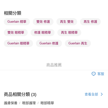
每筆HK$65.00，滿HK$300.00或以上免運費
順豐站及營業點 - 確認發貨後1-3個工作天送達
相關分類
每筆HK$65.00，滿HK$300.00或以上免運費
Guerlain 精華
雙效 修護
再生 雙效
再生 修護
確認發貨後1-3 工作天送達，訂單將隨機分配至SF順豐速運或京東
雙效 眼精華
修護 眼精華
再生 眼精華
物流公司進行物流配送
每筆HK$65.00，滿HK$300.00或以上免運費
Guerlain 眼精華
Guerlain 修護
Guerlain 再生
(香港門市) 只顯示可選門市。確認發貨後2-5個工作天到店，3天內
取。逾期會取消訂單，並不會安排重寄
每筆HK$20.00，滿HK$100.00或以上免運費
商品推薦
(澳門門市) 只顯示可選門市。確認發貨後2-5個工作天到店，3天內
客服
取。逾期會取消訂單，並不會安排重寄
每筆HK$20.00，滿HK$100.00或以上免運費
澳門地區配送 - 確認發貨後1-4個工作天送達
運費表
商品相關分類 (3)
查看全部
護膚保養
眼部護理
眼部精華