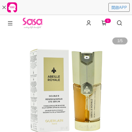
開啟APP
0
1
/
5