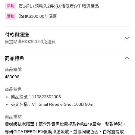
買1送1 (請輸入2件)(送價低者)VT 精選產品
活動
滿HK$300.00加購區
活動
付款與運送
自提點滿HK$300.00免運費
付款方式
商品特色
信用卡
商品編號
Apple Pay
483096
AlipayHK
商品特色
PayMe
商品編號：110822502003
英文名稱：VT Snail Reedle Shot 100B 50ml
WeChat Pay
商品重點
BoC Pay
貴婦級抗老精華！蘊含珍貴黑松露提取物和24K黃金，緊致煥彩，
專研CICA REEDLE®幫助滲透吸收。並協同玻色因、白松露提取
送貨方式