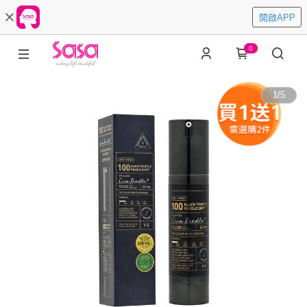
開啟APP
0
1
/
5