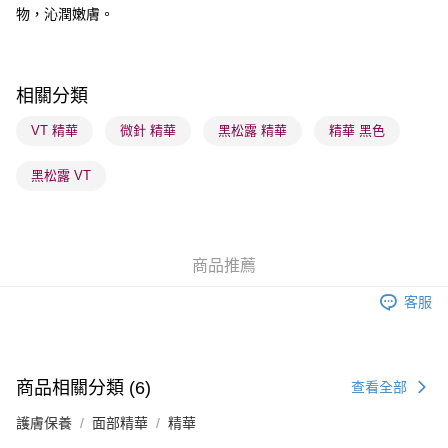
物，沁潤嫩膚。
順豐自助櫃 - 確認發貨後1-3個工作天送達
每筆HK$65.00，滿HK$300.00或以上免運費
順豐站及營業點 - 確認發貨後1-3個工作天送達
相關分類
每筆HK$65.00，滿HK$300.00或以上免運費
VT 精華
微針 精華
黑松露 精華
精華 黑色
確認發貨後1-3 工作天送達，訂單將隨機分配至SF順豐速運或京東
黑松露 VT
物流公司進行物流配送
每筆HK$65.00，滿HK$300.00或以上免運費
(香港門市) 只顯示可選門市。確認發貨後2-5個工作天到店，3天內
商品推薦
取。逾期會取消訂單，並不會安排重寄
每筆HK$20.00，滿HK$100.00或以上免運費
客服
(澳門門市) 只顯示可選門市。確認發貨後2-5個工作天到店，3天內
取。逾期會取消訂單，並不會安排重寄
每筆HK$20.00，滿HK$100.00或以上免運費
商品相關分類 (6)
查看全部
澳門地區配送 - 確認發貨後1-4個工作天送達
運費表
護膚保養
面部精華
精華