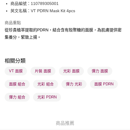
商品編號：110789305001
BoC Pay
英文名稱：VT PDRN Mask Kit 4pcs
商品重點
送貨方式
從珍貴植萃提取的PDRN，結合含有殼聚糖的面膜，為肌膚提供密
順豐自助櫃 - 確認發貨後1-3個工作天送達
集養分，緊致上揚。
每筆HK$65.00，滿HK$300.00或以上免運費
順豐站及營業點 - 確認發貨後1-3個工作天送達
每筆HK$65.00，滿HK$300.00或以上免運費
相關分類
確認發貨後1-3 工作天送達，訂單將隨機分配至SF順豐速運或京東
VT 面膜
片裝 面膜
光彩 面膜
彈力 面膜
物流公司進行物流配送
面膜 組合
光彩 組合
彈力 光彩
面膜 PDRN
每筆HK$65.00，滿HK$300.00或以上免運費
(香港門市) 只顯示可選門市。確認發貨後2-5個工作天到店，3天內
彈力 組合
光彩 PDRN
取。逾期會取消訂單，並不會安排重寄
每筆HK$20.00，滿HK$100.00或以上免運費
(澳門門市) 只顯示可選門市。確認發貨後2-5個工作天到店，3天內
商品推薦
取。逾期會取消訂單，並不會安排重寄