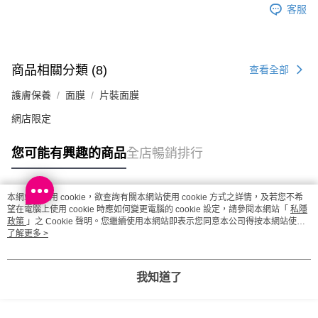
客服
每筆HK$20.00，滿HK$100.00或以上免運費
澳門地區配送 - 確認發貨後1-4個工作天送達
運費表
商品相關分類 (8)
查看全部
護膚保養
面膜
片裝面膜
網店限定
您可能有興趣的商品
全店暢銷排行
本網站中使用 cookie，欲查詢有關本網站使用 cookie 方式之詳情，及若您不希
熱門標籤
望在電腦上使用 cookie 時應如何變更電腦的 cookie 設定，請參閱本網站「
私隱
政策
」之 Cookie 聲明。您繼續使用本網站即表示您同意本公司得按本網站使用
條款之 Cookie 聲明使用 cookie。
了解更多 >
熱銷排行
最新商品
人氣推薦
我知道了