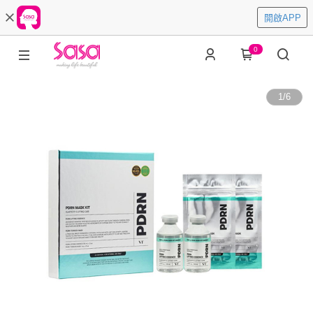
開啟APP
0
1
/
6