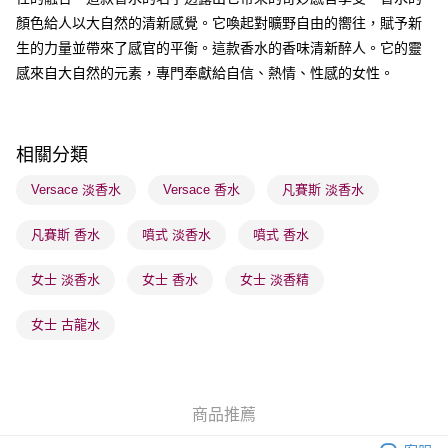
每筆HK$65.00，滿HK$300.00或以上免運費
顏色給人以大自然的清新感覺。它喚起對曠野自由的嚮往，賦予新
順豐站及營業點 - 確認發貨後1-3個工作天送達
生的力量並帶來了感官的平衡。這款香水的香味清新醉人。它的靈
感來自大自然的元素，專門奉獻給自信、熱情、性感的女性。
每筆HK$65.00，滿HK$300.00或以上免運費
確認發貨後1-3 工作天送達，訂單將隨機分配至SF順豐速運或京東
物流公司進行物流配送
相關分類
每筆HK$65.00，滿HK$300.00或以上免運費
Versace 淡香水
Versace 香水
凡賽斯 淡香水
(香港門市) 只顯示可選門市。確認發貨後2-5個工作天到店，3天內
取。逾期會取消訂單，並不會安排重寄
凡賽斯 香水
噴式 淡香水
噴式 香水
每筆HK$20.00，滿HK$100.00或以上免運費
女士 淡香水
女士 香水
女士 淡香精
(澳門門市) 只顯示可選門市。確認發貨後2-5個工作天到店，3天內
取。逾期會取消訂單，並不會安排重寄
女士 古龍水
每筆HK$20.00，滿HK$100.00或以上免運費
商品推薦