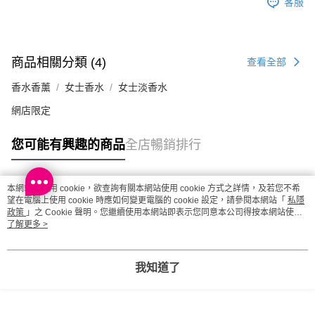
客服
商品相關分類 (4)
查看全部
香水香薰
女士香水
女士淡香水
網店限定
您可能有興趣的商品
全店暢銷排行
本網站中使用 cookie，欲查詢有關本網站使用 cookie 方式之詳情，及若您不希
熱門標籤
望在電腦上使用 cookie 時應如何變更電腦的 cookie 設定，請參閱本網站「
私隱
政策
」之 Cookie 聲明。您繼續使用本網站即表示您同意本公司得按本網站使用
條款之 Cookie 聲明使用 cookie。
了解更多 >
熱銷排行
最新商品
人氣推薦
我知道了