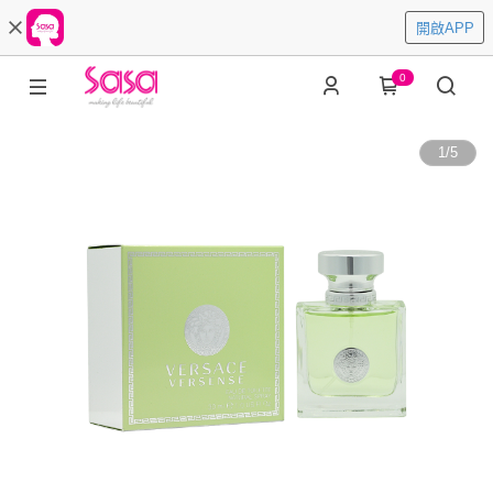
開啟APP
0
1
/
5