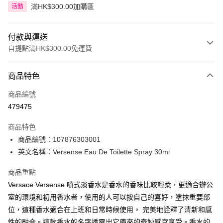
滿HK$300.00加購區
活動
付款與運送
自提點滿HK$300.00免運費
付款方式
商品特色
信用卡
商品編號
Apple Pay
479475
AlipayHK
商品特色
PayMe
商品編號：107876303001
英文名稱：Versense Eau De Toilette Spray 30ml
WeChat Pay
商品重點
BoC Pay
Versace Versense 噴式淡香水是香水的香味比較輕柔，更適合辦公
室的環境和初用香水者，使用的人可以按自己的喜好，塗抹重要部
送貨方式
位，這種香水適合在上班和日常時候使用。 完美地詮釋了清新和感
順豐自助櫃 - 確認發貨後1-3個工作天送達
性的融合。這款香水的名字透露出它帶來的奇妙感官享受。香水的