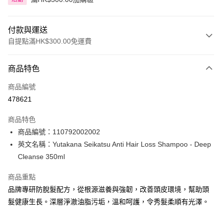
付款與運送
自提點滿HK$300.00免運費
付款方式
商品特色
信用卡
商品編號
Apple Pay
478621
AlipayHK
商品特色
PayMe
商品編號：110792002002
英文名稱：Yutakana Seikatsu Anti Hair Loss Shampoo - Deep
WeChat Pay
Cleanse 350ml
BoC Pay
商品重點
品牌專研防脫髮配方，從根源滋養與強韌，改善頭皮環境，幫助頭
送貨方式
髮健康生長。深層淨澈油脂污垢，溫和呵護，令秀髮柔順有光澤。
順豐自助櫃 - 確認發貨後1-3個工作天送達
每筆HK$65.00，滿HK$300.00或以上免運費