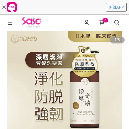
開啟APP
0
1
/
8