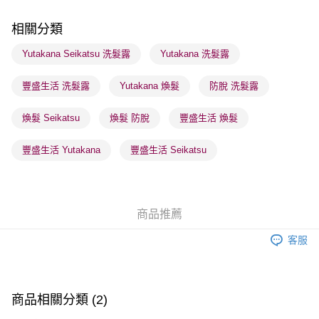
順豐站及營業點 - 確認發貨後1-3個工作天送達
相關分類
每筆HK$65.00，滿HK$300.00或以上免運費
Yutakana Seikatsu 洗髮露
Yutakana 洗髮露
確認發貨後1-3 工作天送達，訂單將隨機分配至SF順豐速運或京東
豐盛生活 洗髮露
Yutakana 煥髮
防脫 洗髮露
物流公司進行物流配送
每筆HK$65.00，滿HK$300.00或以上免運費
煥髮 Seikatsu
煥髮 防脫
豐盛生活 煥髮
(香港門市) 只顯示可選門市。確認發貨後2-5個工作天到店，3天內
取。逾期會取消訂單，並不會安排重寄
豐盛生活 Yutakana
豐盛生活 Seikatsu
每筆HK$20.00，滿HK$100.00或以上免運費
(澳門門市) 只顯示可選門市。確認發貨後2-5個工作天到店，3天內
取。逾期會取消訂單，並不會安排重寄
商品推薦
每筆HK$20.00，滿HK$100.00或以上免運費
客服
澳門地區配送 - 確認發貨後1-4個工作天送達
運費表
商品相關分類 (2)