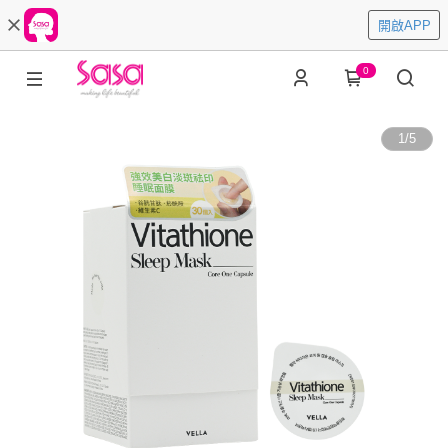
開啟APP
0
1
/
5