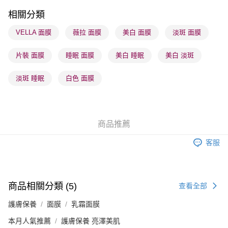
順豐站及營業點 - 確認發貨後1-3個工作天送達
相關分類
每筆HK$65.00，滿HK$300.00或以上免運費
VELLA 面膜
薇拉 面膜
美白 面膜
淡斑 面膜
確認發貨後1-3 工作天送達，訂單將隨機分配至SF順豐速運或京東
片裝 面膜
睡眠 面膜
美白 睡眠
美白 淡斑
物流公司進行物流配送
每筆HK$65.00，滿HK$300.00或以上免運費
淡斑 睡眠
白色 面膜
(香港門市) 只顯示可選門市。確認發貨後2-5個工作天到店，3天內
取。逾期會取消訂單，並不會安排重寄
每筆HK$20.00，滿HK$100.00或以上免運費
商品推薦
(澳門門市) 只顯示可選門市。確認發貨後2-5個工作天到店，3天內
客服
取。逾期會取消訂單，並不會安排重寄
每筆HK$20.00，滿HK$100.00或以上免運費
澳門地區配送 - 確認發貨後1-4個工作天送達
運費表
商品相關分類 (5)
查看全部
護膚保養
面膜
乳霜面膜
本月人氣推薦
護膚保養 亮澤美肌