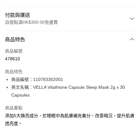
付款與運送
自提點滿HK$300.00免運費
付款方式
商品特色
信用卡
商品編號
Apple Pay
478610
AlipayHK
商品特色
PayMe
商品編號：110783302001
英文名稱：VELLA Vitathione Capsule Sleep Mask 2g x 30
WeChat Pay
Capsules
BoC Pay
商品重點
添加5大煥亮成分，於睡眠中為肌膚補充養分，改善暗沉，提升肌膚
送貨方式
透亮度。
順豐自助櫃 - 確認發貨後1-3個工作天送達
每筆HK$65.00，滿HK$300.00或以上免運費