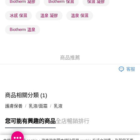
Biotherm 凝膠
Biotherm 保濕
保濕 凝膠
每筆HK$65.00，滿HK$300.00或以上免運費
冰感 保濕
溫泉 凝膠
溫泉 保濕
確認發貨後1-3 工作天送達，訂單將隨機分配至SF順豐速運或京東
物流公司進行物流配送
Biotherm 溫泉
每筆HK$65.00，滿HK$300.00或以上免運費
(香港門市) 只顯示可選門市。確認發貨後2-5個工作天到店，3天內
取。逾期會取消訂單，並不會安排重寄
商品推薦
每筆HK$20.00，滿HK$100.00或以上免運費
客服
(澳門門市) 只顯示可選門市。確認發貨後2-5個工作天到店，3天內
取。逾期會取消訂單，並不會安排重寄
每筆HK$20.00，滿HK$100.00或以上免運費
商品相關分類 (1)
澳門地區配送 - 確認發貨後1-4個工作天送達
運費表
護膚保養
乳液/面霜
乳液
您可能有興趣的商品
全店暢銷排行