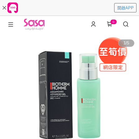
開啟APP
0
1
/
5