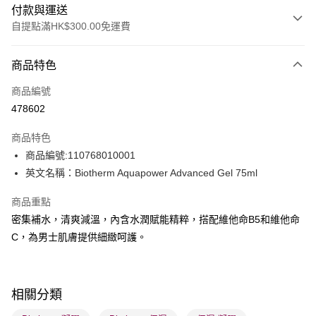
付款與運送
自提點滿HK$300.00免運費
付款方式
商品特色
信用卡
商品編號
Apple Pay
478602
AlipayHK
商品特色
PayMe
商品編號:110768010001
英文名稱：Biotherm Aquapower Advanced Gel 75ml
WeChat Pay
商品重點
BoC Pay
密集補水，清爽減溫，內含水潤賦能精粹，搭配維他命B5和維他命
C，為男士肌膚提供細緻呵護。
送貨方式
順豐自助櫃 - 確認發貨後1-3個工作天送達
每筆HK$65.00，滿HK$300.00或以上免運費
相關分類
順豐站及營業點 - 確認發貨後1-3個工作天送達