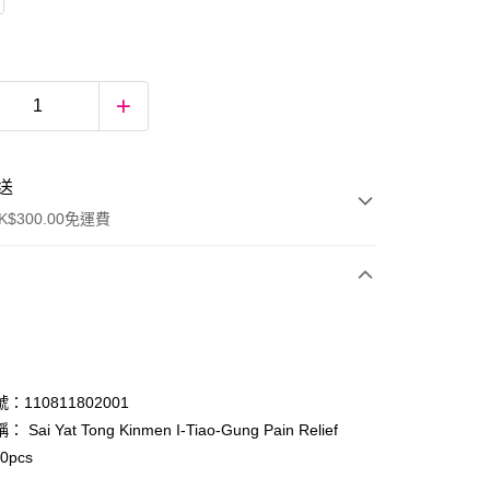
送
$300.00免運費
：110811802001
Sai Yat Tong Kinmen I-Tiao-Gung Pain Relief
10pcs
ay