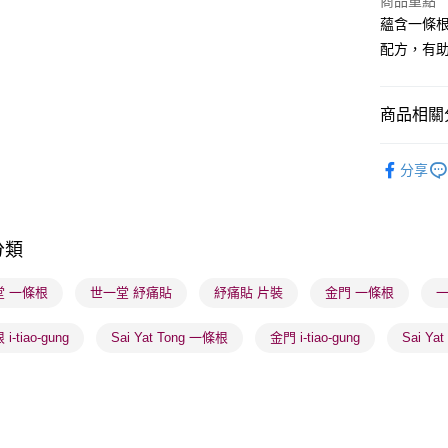
商品重點
蘊含一條
BoC Pay
配方，有
送貨方式
商品相關分
順豐自助櫃
健康美肌
每筆HK$6
分享
順豐站及營
每筆HK$6
分類
確認發貨後
物流公司
堂 一條根
世一堂 紓痛貼
紓痛貼 片裝
金門 一條根
一
每筆HK$6
i-tiao-gung
Sai Yat Tong 一條根
金門 i-tiao-gung
Sai Yat
(香港門市
取。逾期
每筆HK$2