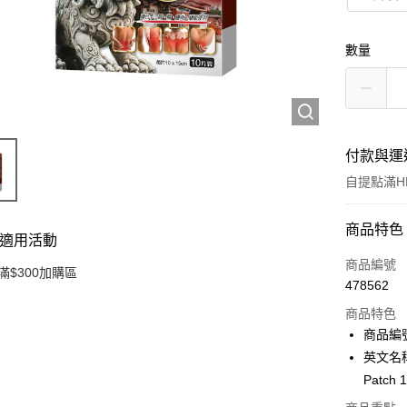
數量
付款與運
自提點滿HK
付款方式
商品特色
適用活動
信用卡
商品編號
滿$300加購區
478562
Apple Pay
商品特色
AlipayHK
商品編號
英文名稱： 
PayMe
Patch 
WeChat P