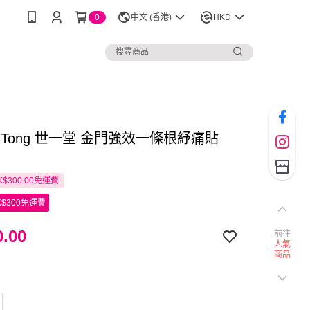
0
中文 (香港)
HKD
Yat Tong 世一堂 金門強效一條根紓痛貼
$300.00免運費
$300免運費
.00
前往
人氣
商品