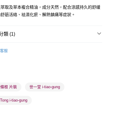
根萃取及草本複合精油，成分天然，配合涼感持久的舒緩
助舒筋活絡、袪濕化瘀、解熱鎮痛等症狀。
類 (1)
 - 確認發貨後1-3個工作天送達
健康保健
中式保健品/藥油
5.00，滿HK$300.00或以上免運費
客服
業點 - 確認發貨後1-3個工作天送達
5.00，滿HK$300.00或以上免運費
1-3 工作天送達，訂單將隨機分配至SF順豐速運或京東
進行物流配送
條根 片裝
世一堂 i-tiao-gung
5.00，滿HK$300.00或以上免運費
 Tong i-tiao-gung
) 只顯示可選門市。確認發貨後2-5個工作天到店，3天內
會取消訂單，並不會安排重寄
0.00，滿HK$100.00或以上免運費