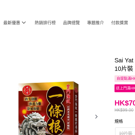
最新優惠
熱銷排行榜
品牌總覽
專題推介
付款獎賞
Sai 
10片裝
自提點滿HK
送上門滿HK
HK$70
HK$99.00
規格
10片裝