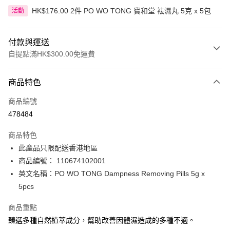
HK$176.00 2件 PO WO TONG 寶和堂 袪濕丸 5克 x 5包
活動
付款與運送
自提點滿HK$300.00免運費
付款方式
商品特色
信用卡
商品編號
Apple Pay
478484
AlipayHK
商品特色
PayMe
此產品只限配送香港地區
商品編號： 110674102001
WeChat Pay
英文名稱：PO WO TONG Dampness Removing Pills 5g x
BoC Pay
5pcs
商品重點
送貨方式
臻選多種自然植萃成分，幫助改善因體濕造成的多種不適。
順豐自助櫃 - 確認發貨後1-3個工作天送達