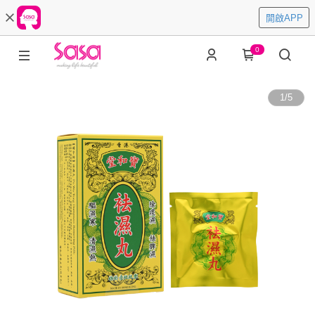
開啟APP
0
1
/
5