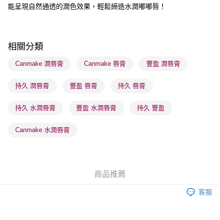
能呈現自然通透的潤色效果，輕鬆締造水潤嘟嘟唇！
送貨方式
順豐自助櫃 - 確認發貨後1-3個工作天送達
每筆HK$65.00，滿HK$300.00或以上免運費
相關分類
順豐站及營業點 - 確認發貨後1-3個工作天送達
Canmake 潤唇膏
Canmake 唇膏
豐盈 潤唇膏
每筆HK$65.00，滿HK$300.00或以上免運費
持久 潤唇膏
豐盈 唇膏
持久 唇膏
確認發貨後1-3 工作天送達，訂單將隨機分配至SF順豐速運或京東
物流公司進行物流配送
持久 水潤唇膏
豐盈 水潤唇膏
持久 豐盈
每筆HK$65.00，滿HK$300.00或以上免運費
(香港門市) 只顯示可選門市。確認發貨後2-5個工作天到店，3天內
Canmake 水潤唇膏
取。逾期會取消訂單，並不會安排重寄
每筆HK$20.00，滿HK$100.00或以上免運費
(澳門門市) 只顯示可選門市。確認發貨後2-5個工作天到店，3天內
商品推薦
取。逾期會取消訂單，並不會安排重寄
客服
每筆HK$20.00，滿HK$100.00或以上免運費
澳門地區配送 - 確認發貨後1-4個工作天送達
運費表