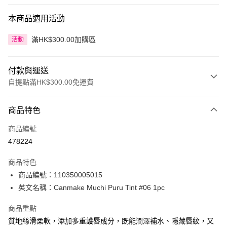
本商品適用活動
滿HK$300.00加購區
活動
付款與運送
自提點滿HK$300.00免運費
付款方式
商品特色
信用卡
商品編號
Apple Pay
478224
AlipayHK
商品特色
PayMe
商品編號：110350005015
英文名稱：Canmake Muchi Puru Tint #06 1pc
WeChat Pay
商品重點
BoC Pay
質地絲滑柔軟，添加多重護唇成分，既能潤澤補水、隱藏唇紋，又