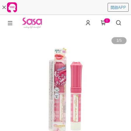
開啟APP
0
1
/
5