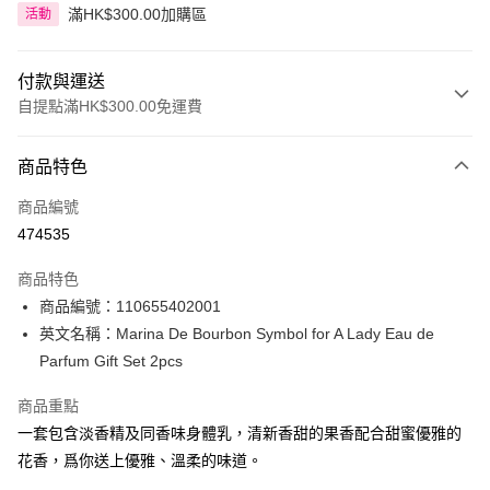
滿HK$300.00加購區
活動
付款與運送
自提點滿HK$300.00免運費
付款方式
商品特色
信用卡
商品編號
Apple Pay
474535
AlipayHK
商品特色
PayMe
商品編號：110655402001
英文名稱：Marina De Bourbon Symbol for A Lady Eau de
WeChat Pay
Parfum Gift Set 2pcs
BoC Pay
商品重點
一套包含淡香精及同香味身體乳，清新香甜的果香配合甜蜜優雅的
送貨方式
花香，爲你送上優雅、溫柔的味道。
順豐自助櫃 - 確認發貨後1-3個工作天送達