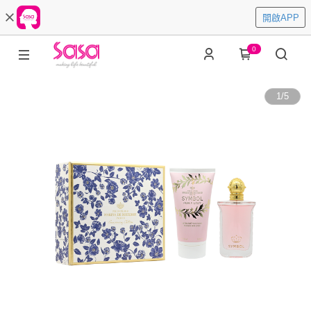
開啟APP
0
1
/
5