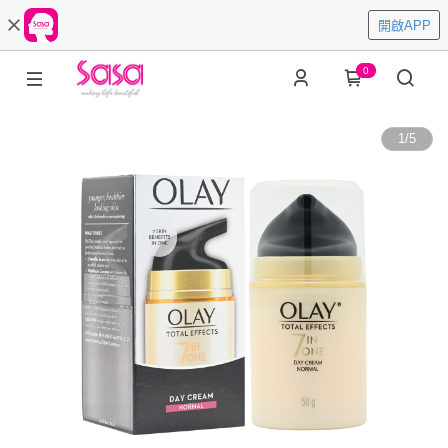
開啟APP
0
1
/
5