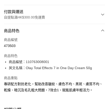
付款與運送
自提點滿HK$300.00免運費
付款方式
商品特色
信用卡
商品編號
Apple Pay
473503
AlipayHK
商品特色
PayMe
商品編號：110763008001
英文名稱：Olay Total Effects 7 in One Day Cream 50g
WeChat Pay
商品重點
BoC Pay
專研配方對抗老化，幫助改善皺紋、膚色不均、黑斑、膚質不均、
乾燥、暗沉及毛孔粗大問題，7效合1，賦能肌膚年輕活力。
送貨方式
順豐自助櫃 - 確認發貨後1-3個工作天送達
每筆HK$65.00，滿HK$300.00或以上免運費