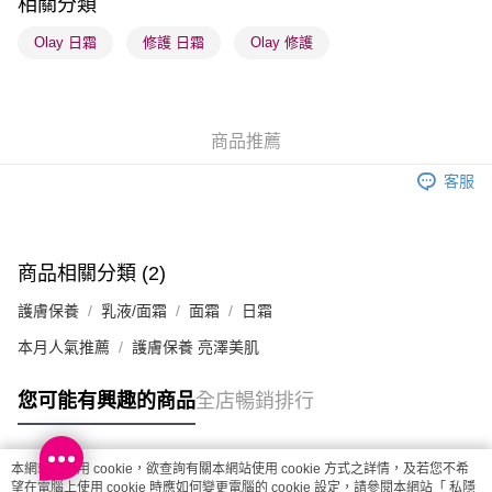
相關分類
順豐站及營業點 - 確認發貨後1-3個工作天送達
Olay 日霜
修護 日霜
Olay 修護
每筆HK$65.00，滿HK$300.00或以上免運費
確認發貨後1-3 工作天送達，訂單將隨機分配至SF順豐速運或京東
物流公司進行物流配送
商品推薦
每筆HK$65.00，滿HK$300.00或以上免運費
客服
(香港門市) 只顯示可選門市。確認發貨後2-5個工作天到店，3天內
取。逾期會取消訂單，並不會安排重寄
每筆HK$20.00，滿HK$100.00或以上免運費
商品相關分類 (2)
(澳門門市) 只顯示可選門市。確認發貨後2-5個工作天到店，3天內
護膚保養
乳液/面霜
面霜
日霜
取。逾期會取消訂單，並不會安排重寄
每筆HK$20.00，滿HK$100.00或以上免運費
本月人氣推薦
護膚保養 亮澤美肌
澳門地區配送 - 確認發貨後1-4個工作天送達
運費表
您可能有興趣的商品
全店暢銷排行
本網站中使用 cookie，欲查詢有關本網站使用 cookie 方式之詳情，及若您不希
熱門標籤
望在電腦上使用 cookie 時應如何變更電腦的 cookie 設定，請參閱本網站「
私隱