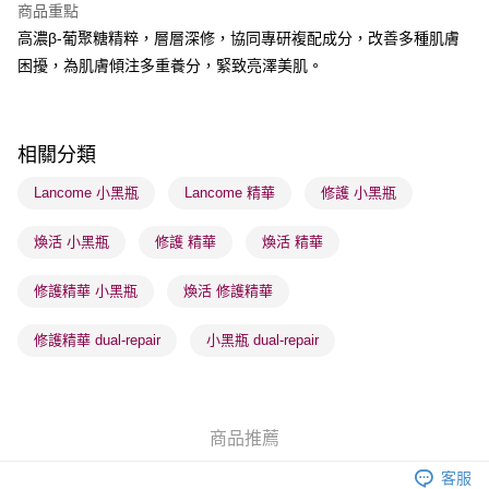
商品重點
高濃β-葡聚糖精粹，層層深修，協同專研複配成分，改善多種肌膚
送貨方式
困擾，為肌膚傾注多重養分，緊致亮澤美肌。
順豐自助櫃 - 確認發貨後1-3個工作天送達
每筆HK$65.00，滿HK$300.00或以上免運費
順豐站及營業點 - 確認發貨後1-3個工作天送達
相關分類
每筆HK$65.00，滿HK$300.00或以上免運費
Lancome 小黑瓶
Lancome 精華
修護 小黑瓶
確認發貨後1-3 工作天送達，訂單將隨機分配至SF順豐速運或京東
煥活 小黑瓶
修護 精華
煥活 精華
物流公司進行物流配送
每筆HK$65.00，滿HK$300.00或以上免運費
修護精華 小黑瓶
煥活 修護精華
(香港門市) 只顯示可選門市。確認發貨後2-5個工作天到店，3天內
取。逾期會取消訂單，並不會安排重寄
修護精華 dual-repair
小黑瓶 dual-repair
每筆HK$20.00，滿HK$100.00或以上免運費
(澳門門市) 只顯示可選門市。確認發貨後2-5個工作天到店，3天內
取。逾期會取消訂單，並不會安排重寄
商品推薦
每筆HK$20.00，滿HK$100.00或以上免運費
客服