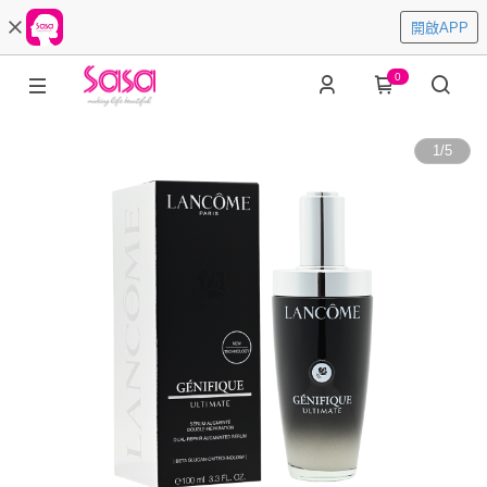
開啟APP
0
1
/
5