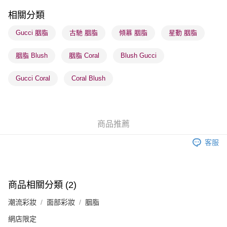
每筆HK$65.00，滿HK$300.00或以上免運費
相關分類
順豐站及營業點 - 確認發貨後1-3個工作天送達
Gucci 胭脂
古馳 胭脂
傾慕 胭脂
星動 胭脂
每筆HK$65.00，滿HK$300.00或以上免運費
胭脂 Blush
胭脂 Coral
Blush Gucci
確認發貨後1-3 工作天送達，訂單將隨機分配至SF順豐速運或京東
物流公司進行物流配送
Gucci Coral
Coral Blush
每筆HK$65.00，滿HK$300.00或以上免運費
(香港門市) 只顯示可選門市。確認發貨後2-5個工作天到店，3天內
取。逾期會取消訂單，並不會安排重寄
商品推薦
每筆HK$20.00，滿HK$100.00或以上免運費
客服
(澳門門市) 只顯示可選門市。確認發貨後2-5個工作天到店，3天內
取。逾期會取消訂單，並不會安排重寄
每筆HK$20.00，滿HK$100.00或以上免運費
商品相關分類 (2)
澳門地區配送 - 確認發貨後1-4個工作天送達
運費表
潮流彩妝
面部彩妝
胭脂
網店限定