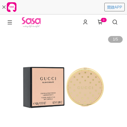
開啟APP
0
1
/
5