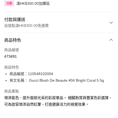
滿HK$300.00加購區
活動
付款與運送
自提點滿HK$300.00免運費
付款方式
商品特色
信用卡
商品編號
Apple Pay
473491
AlipayHK
商品特色
PayMe
商品編號：110548102004
英文名稱： Gucci Blush De Beaute #04 Bright Coral 5.5g
WeChat Pay
商品重點
BoC Pay
增添氣色、提升面部光采的彩妝單品。 細膩粉質與豐富色彩選擇，
可為妝容增添自然紅暈，打造健康活力的視覺效果。
送貨方式
順豐自助櫃 - 確認發貨後1-3個工作天送達