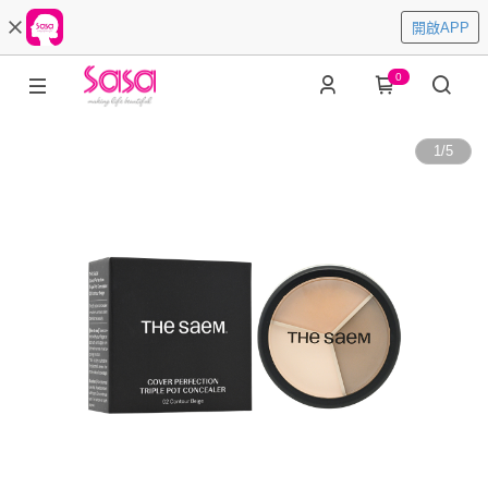
開啟APP
0
1
/
5