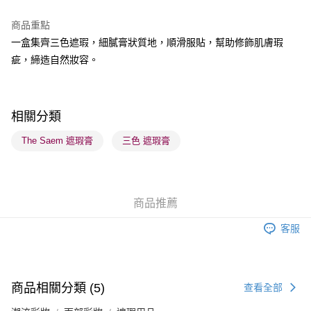
BoC Pay
商品重點
一盒集齊三色遮瑕，細膩膏狀質地，順滑服貼，幫助修飾肌膚瑕
送貨方式
疵，締造自然妝容。
順豐自助櫃 - 確認發貨後1-3個工作天送達
每筆HK$65.00，滿HK$300.00或以上免運費
順豐站及營業點 - 確認發貨後1-3個工作天送達
相關分類
每筆HK$65.00，滿HK$300.00或以上免運費
The Saem 遮瑕膏
三色 遮瑕膏
確認發貨後1-3 工作天送達，訂單將隨機分配至SF順豐速運或京東
物流公司進行物流配送
每筆HK$65.00，滿HK$300.00或以上免運費
商品推薦
(香港門市) 只顯示可選門市。確認發貨後2-5個工作天到店，3天內
客服
取。逾期會取消訂單，並不會安排重寄
每筆HK$20.00，滿HK$100.00或以上免運費
(澳門門市) 只顯示可選門市。確認發貨後2-5個工作天到店，3天內
商品相關分類 (5)
查看全部
取。逾期會取消訂單，並不會安排重寄