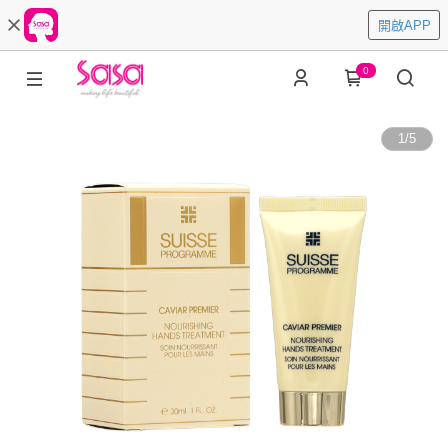
開啟APP
0
1
/
5