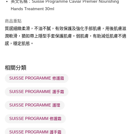
英文名稱：Suisse Programme Caviar Premier Nourishing
WeChat Pay
Hands Treatment 30ml
BoC Pay
商品重點
質感細緻柔滑，不油不膩，有效保護及強化手部肌膚，用後肌膚滋
送貨方式
潤軟滑，猶如帶上隱型手套保護肌膚。弱肌膚，有助減低肌膚不適
順豐自助櫃 - 確認發貨後1-3個工作天送達
感，穩定肌態。
每筆HK$65.00，滿HK$300.00或以上免運費
順豐站及營業點 - 確認發貨後1-3個工作天送達
每筆HK$65.00，滿HK$300.00或以上免運費
相關分類
確認發貨後1-3 工作天送達，訂單將隨機分配至SF順豐速運或京東
SUISSE PROGRAMME 修護霜
物流公司進行物流配送
SUISSE PROGRAMME 護手霜
每筆HK$65.00，滿HK$300.00或以上免運費
(香港門市) 只顯示可選門市。確認發貨後2-5個工作天到店，3天內
SUISSE PROGRAMME 護理
取。逾期會取消訂單，並不會安排重寄
SUISSE PROGRAMM 修護霜
每筆HK$20.00，滿HK$100.00或以上免運費
SUISSE PROGRAMM 護手霜