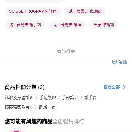
SUISSE PROGRAMM 護理
瑞士葆麗美 修護霜
瑞士葆麗美 護手霜
瑞士葆麗美 護理
魚子 修護霜
商品推薦
客服
商品相關分類 (3)
查看全部
沐浴及身體護理
手足護理
手部護理
護手霜
莎莎獨家品牌✨
最新上線
您可能有興趣的商品
全店暢銷排行