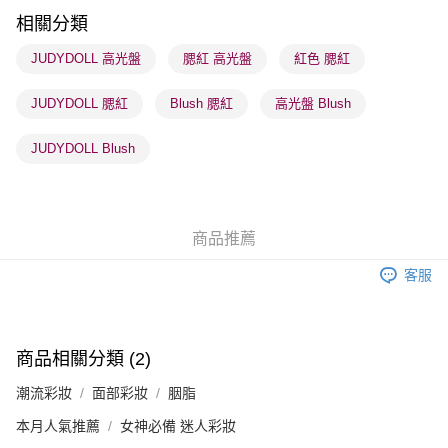
每筆HK$65.00，滿HK$300.00或以上免運費
相關分類
順豐站及營業點 - 確認發貨後1-3個工作天送達
JUDYDOLL 高光盤
腮紅 高光盤
紅色 腮紅
每筆HK$65.00，滿HK$300.00或以上免運費
JUDYDOLL 腮紅
Blush 腮紅
高光盤 Blush
確認發貨後1-3 工作天送達，訂單將隨機分配至SF順豐速運或京東
物流公司進行物流配送
JUDYDOLL Blush
每筆HK$65.00，滿HK$300.00或以上免運費
(香港門市) 只顯示可選門市。確認發貨後2-5個工作天到店，3天內
取。逾期會取消訂單，並不會安排重寄
商品推薦
每筆HK$20.00，滿HK$100.00或以上免運費
客服
(澳門門市) 只顯示可選門市。確認發貨後2-5個工作天到店，3天內
取。逾期會取消訂單，並不會安排重寄
每筆HK$20.00，滿HK$100.00或以上免運費
商品相關分類 (2)
澳門地區配送 - 確認發貨後1-4個工作天送達
運費表
潮流彩妝
面部彩妝
胭脂
本月人氣推薦
女神必備 迷人彩妝