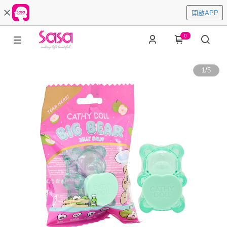
開啟APP
0
1
/
5