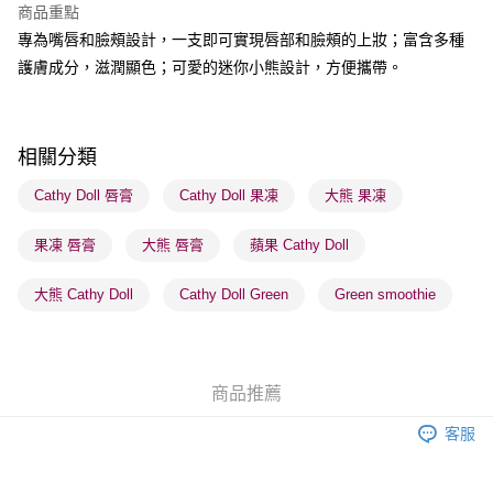
商品重點
BoC Pay
專為嘴唇和臉頰設計，一支即可實現唇部和臉頰的上妝；富含多種
護膚成分，滋潤顯色；可愛的迷你小熊設計，方便攜帶。
送貨方式
順豐自助櫃 - 確認發貨後1-3個工作天送達
每筆HK$65.00，滿HK$300.00或以上免運費
相關分類
順豐站及營業點 - 確認發貨後1-3個工作天送達
Cathy Doll 唇膏
Cathy Doll 果凍
大熊 果凍
每筆HK$65.00，滿HK$300.00或以上免運費
果凍 唇膏
大熊 唇膏
蘋果 Cathy Doll
確認發貨後1-3 工作天送達，訂單將隨機分配至SF順豐速運或京東
物流公司進行物流配送
大熊 Cathy Doll
Cathy Doll Green
Green smoothie
每筆HK$65.00，滿HK$300.00或以上免運費
(香港門市) 只顯示可選門市。確認發貨後2-5個工作天到店，3天內
取。逾期會取消訂單，並不會安排重寄
商品推薦
每筆HK$20.00，滿HK$100.00或以上免運費
客服
(澳門門市) 只顯示可選門市。確認發貨後2-5個工作天到店，3天內
取。逾期會取消訂單，並不會安排重寄