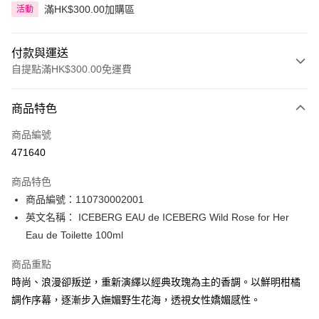
滿HK$300.00加購區
活動
付款與運送
自提點滿HK$300.00免運費
付款方式
商品特色
信用卡
商品編號
Apple Pay
471640
AlipayHK
商品特色
PayMe
商品編號：110730002001
英文名稱： ICEBERG EAU de ICEBERG Wild Rose for Her
WeChat Pay
Eau de Toilette 100ml
BoC Pay
商品重點
時尚、浪漫卻叛逆，重新演繹以經典玫瑰為主的香調。以鮮明柑橘
送貨方式
調作序幕，逐漸步入嫵媚野生花海，透視女性嬌媚感性。
順豐自助櫃 - 確認發貨後1-3個工作天送達