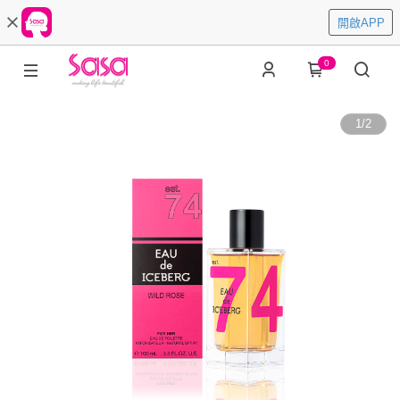
開啟APP
0
1
/
2