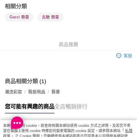
順豐站及營業點 - 確認發貨後1-3個工作天送達
相關分類
每筆HK$65.00，滿HK$300.00或以上免運費
Gucci 唇膏
古馳 唇膏
確認發貨後1-3 工作天送達，訂單將隨機分配至SF順豐速運或京東
物流公司進行物流配送
每筆HK$65.00，滿HK$300.00或以上免運費
商品推薦
(香港門市) 只顯示可選門市。確認發貨後2-5個工作天到店，3天內
客服
取。逾期會取消訂單，並不會安排重寄
每筆HK$20.00，滿HK$100.00或以上免運費
(澳門門市) 只顯示可選門市。確認發貨後2-5個工作天到店，3天內
商品相關分類 (1)
取。逾期會取消訂單，並不會安排重寄
潮流彩妝
唇部用品
唇膏
每筆HK$20.00，滿HK$100.00或以上免運費
澳門地區配送 - 確認發貨後1-4個工作天送達
運費表
您可能有興趣的商品
全店暢銷排行
本網站中使用 cookie，欲查詢有關本網站使用 cookie 方式之詳情，及若您不希
熱門標籤
望在電腦上使用 cookie 時應如何變更電腦的 cookie 設定，請參閱本網站「
私隱
政策
」之 Cookie 聲明。您繼續使用本網站即表示您同意本公司得按本網站使用