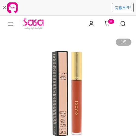
開啟APP
0
1
/
5