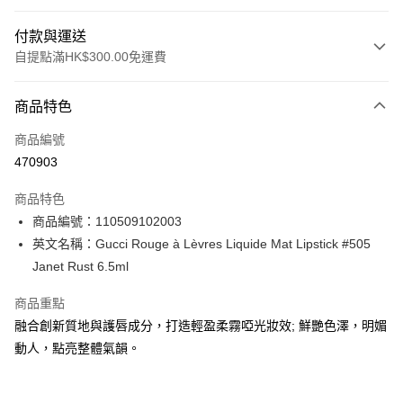
付款與運送
自提點滿HK$300.00免運費
付款方式
商品特色
信用卡
商品編號
Apple Pay
470903
AlipayHK
商品特色
PayMe
商品編號：110509102003
英文名稱：Gucci Rouge à Lèvres Liquide Mat Lipstick #505
WeChat Pay
Janet Rust 6.5ml
BoC Pay
商品重點
融合創新質地與護唇成分，打造輕盈柔霧啞光妝效; 鮮艷色澤，明媚
送貨方式
動人，點亮整體氣韻。
順豐自助櫃 - 確認發貨後1-3個工作天送達
每筆HK$65.00，滿HK$300.00或以上免運費