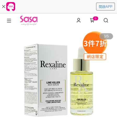
開啟APP
0
1
/
5