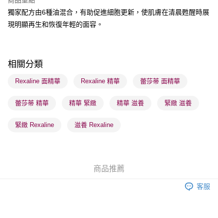
商品重點
BoC Pay
獨家配方由6種油混合，有助促進細胞更新，使肌膚在清晨甦醒時展
現明顯再生和恢復年輕的面容。
送貨方式
順豐自助櫃 - 確認發貨後1-3個工作天送達
每筆HK$65.00，滿HK$300.00或以上免運費
相關分類
順豐站及營業點 - 確認發貨後1-3個工作天送達
Rexaline 面精華
Rexaline 精華
蕾莎蒂 面精華
每筆HK$65.00，滿HK$300.00或以上免運費
蕾莎蒂 精華
精華 緊緻
精華 滋養
緊緻 滋養
確認發貨後1-3 工作天送達，訂單將隨機分配至SF順豐速運或京東
物流公司進行物流配送
緊緻 Rexaline
滋養 Rexaline
每筆HK$65.00，滿HK$300.00或以上免運費
(香港門市) 只顯示可選門市。確認發貨後2-5個工作天到店，3天內
取。逾期會取消訂單，並不會安排重寄
商品推薦
每筆HK$20.00，滿HK$100.00或以上免運費
客服
(澳門門市) 只顯示可選門市。確認發貨後2-5個工作天到店，3天內
取。逾期會取消訂單，並不會安排重寄
每筆HK$20.00，滿HK$100.00或以上免運費