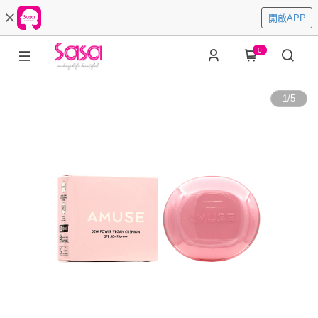
開啟APP
0
1
/
5