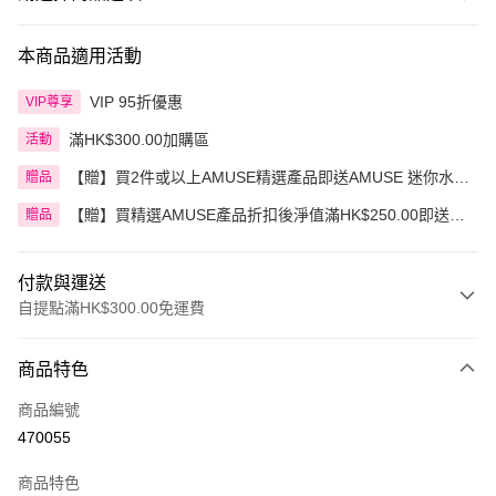
本商品適用活動
VIP 95折優惠
VIP尊享
滿HK$300.00加購區
活動
【贈】買2件或以上AMUSE精選產品即送AMUSE 迷你水漾
贈品
花瓣豆沙玫瑰唇釉
【贈】買精選AMUSE產品折扣後淨值滿HK$250.00即送
贈品
AMUSE 奶油化妝包 1件 價值:HK$30.00
付款與運送
自提點滿HK$300.00免運費
付款方式
商品特色
信用卡
商品編號
Apple Pay
470055
AlipayHK
商品特色