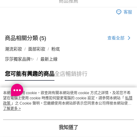
商品推薦
(澳門門市) 只顯示可選門市。確認發貨後2-5個工作天到店，3天內
客服
取。逾期會取消訂單，並不會安排重寄
每筆HK$20.00，滿HK$100.00或以上免運費
澳門地區配送 - 確認發貨後1-4個工作天送達
運費表
商品相關分類 (5)
查看全部
潮流彩妝
面部彩妝
粉底
莎莎獨家品牌✨
最新上線
您可能有興趣的商品
全店暢銷排行
本網站中使用 cookie，欲查詢有關本網站使用 cookie 方式之詳情，及若您不希
熱門標籤
望在電腦上使用 cookie 時應如何變更電腦的 cookie 設定，請參閱本網站「
私隱
政策
」之 Cookie 聲明。您繼續使用本網站即表示您同意本公司得按本網站使用
條款之 Cookie 聲明使用 cookie。
了解更多 >
熱銷排行
最新商品
人氣推薦
我知道了