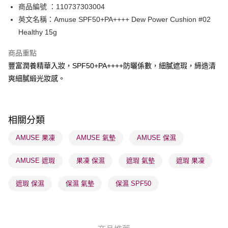
PayMe
商品編號 ：110737303004
英文名稱：Amuse SPF50+PA++++ Dew Power Cushion #02
WeChat Pay
Healthy 15g
BoC Pay
商品重點
豐富潤養精華入妝，SPF50+PA++++防曬係數，細膩遮瑕，締造清
送貨方式
爽細膩緞光妝感。
順豐自助櫃 - 確認發貨後1-3個工作天送達
每筆HK$65.00，滿HK$300.00或以上免運費
順豐站及營業點 - 確認發貨後1-3個工作天送達
相關分類
每筆HK$65.00，滿HK$300.00或以上免運費
AMUSE 果凍
AMUSE 氣墊
AMUSE 保濕
確認發貨後1-3 工作天送達，訂單將隨機分配至SF順豐速運或京東
AMUSE 遮瑕
果凍 保濕
遮瑕 氣墊
遮瑕 果凍
物流公司進行物流配送
每筆HK$65.00，滿HK$300.00或以上免運費
遮瑕 保濕
保濕 氣墊
保濕 SPF50
(香港門市) 只顯示可選門市。確認發貨後2-5個工作天到店，3天內
取。逾期會取消訂單，並不會安排重寄
每筆HK$20.00，滿HK$100.00或以上免運費