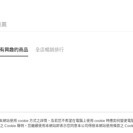
每筆HK$2
(澳門門市
取。逾期
推薦
每筆HK$2
澳門地區配
有興趣的商品
全店暢銷排行
本網站使用 cookie 方式之詳情，及若您不希望在電腦上使用 cookie 時應如何變更電腦的
之 Cookie 聲明。您繼續使用本網站即表示您同意本公司得按本網站使用條款之 Cooki
關於我們
客戶服務