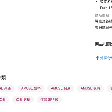
英文名稱：
PayMe
Pure 1
WeChat P
商品重點
豐富潤養精
BoC Pay
爽細膩緞
送貨方式
商品相關分
順豐自助櫃
潮流彩妝
每筆HK$6
分享
莎莎獨家
順豐站及營
每筆HK$6
莎莎獨家
分類
莎莎獨家
確認發貨後
物流公司
護膚保養
SE 果凍
AMUSE 氣墊
AMUSE 保濕
AMUSE 遮瑕
每筆HK$6
保濕
保濕 氣墊
保濕 SPF50
(香港門市
取。逾期