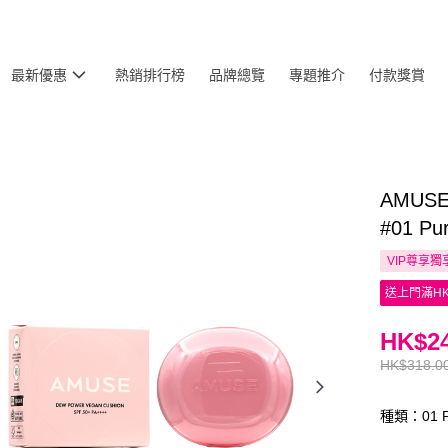
最新優惠
熱銷排行榜
品牌總覽
專題推介
付款獎賞
AMUS
#01 Pu
VIP尊享
獨
送上門滿HK
HK$24
HK$318.0
種類：01 P