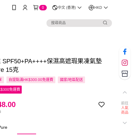
0
中文 (香港)
HKD
E SPF50+PA++++保濕高遮瑕果凍氣墊
re 15克
享
自提點滿HK$300.00免運費
國家/地區配送
$300免運費
8.00
前往
人氣
0
商品
ure