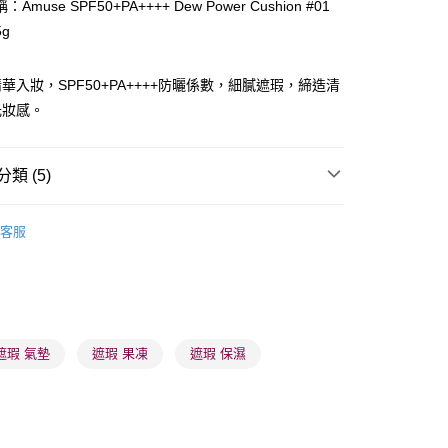
Amuse SPF50+PA++++ Dew Power Cushion #01
5g
ay
華入妝，SPF50+PA++++防曬係數，細膩遮瑕，締造清
光妝感。
類 (5)
 - 確認發貨後1-3個工作天送達
面部彩妝
粉底
5.00，滿HK$300.00或以上免運費
客服
品牌✨
最新上線
業點 - 確認發貨後1-3個工作天送達
5.00，滿HK$300.00或以上免運費
品牌✨
全部產品
品牌✨
韓系品牌
全部產品
1-3 工作天送達，訂單將隨機分配至SF順豐速運或京東
進行物流配送
皇牌成份系列
Peptides - 膠原彈力激活
遮瑕 氣墊
遮瑕 果凍
遮瑕 保濕
5.00，滿HK$300.00或以上免運費
) 只顯示可選門市。確認發貨後2-5個工作天到店，3天內
會取消訂單，並不會安排重寄