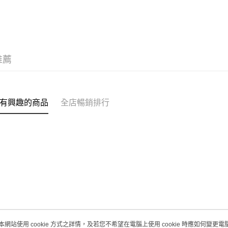
(澳門門市
取。逾期
每筆HK$2
澳門地區配
推薦
有興趣的商品
全店暢銷排行
本網站使用 cookie 方式之詳情，及若您不希望在電腦上使用 cookie 時應如何變更電腦的