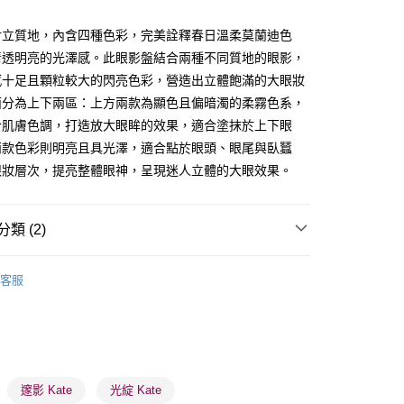
ay
對立質地，內含四種色彩，完美詮釋春日溫柔莫蘭迪色
清透明亮的光澤感。此眼影盤結合兩種不同質地的眼影，
感十足且顆粒較大的閃亮色彩，營造出立體飽滿的大眼妝
面分為上下兩區：上方兩款為顯色且偏暗濁的柔霧色系，
合肌膚色調，打造放大眼眸的效果，適合塗抹於上下眼
 - 確認發貨後1-3個工作天送達
兩款色彩則明亮且具光澤，適合點於眼頭、眼尾與臥蠶
5.00，滿HK$300.00或以上免運費
眼妝層次，提亮整體眼神，呈現迷人立體的大眼效果。
業點 - 確認發貨後1-3個工作天送達
5.00，滿HK$300.00或以上免運費
類 (2)
1-3 工作天送達，訂單將隨機分配至SF順豐速運或京東
眼部用品
眼影
進行物流配送
客服
5.00，滿HK$300.00或以上免運費
推薦
女神必備 迷人彩妝
) 只顯示可選門市。確認發貨後2-5個工作天到店，3天內
會取消訂單，並不會安排重寄
0.00，滿HK$100.00或以上免運費
邃影 Kate
光綻 Kate