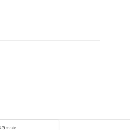
) 只顯示可選門市。確認發貨後2-5個工作天到店，3天內
會取消訂單，並不會安排重寄
0.00，滿HK$100.00或以上免運費
送 - 確認發貨後1-4個工作天送達
運費表
 cookie