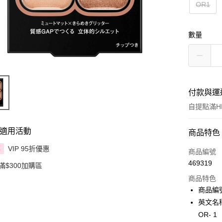
OR1
數量
付款與運
自提點滿HK
適用活動
付款方式
商品特色
VIP 95折優惠
享
信用卡
商品編號
469319
滿$300加購區
Apple Pay
商品特色
AlipayHK
商品編號:
英文名稱：
PayMe
OR- 1