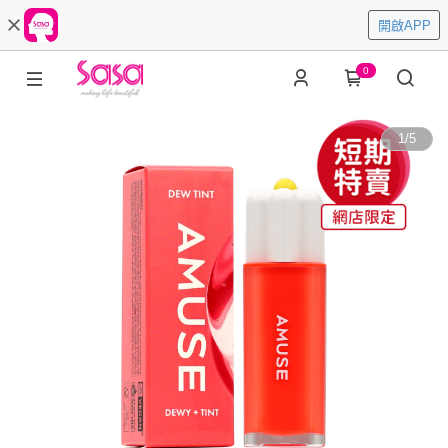
開啟APP
0
1
/
5