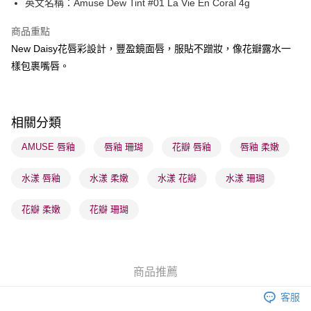
英文名稱：Amuse Dew Tint #01 La Vie En Coral 4g
WeChat Pay
商品重點
BoC Pay
New Daisy花唇彩設計，豐盈鏡面唇，服貼不蹭妝，像花瓣露水一
樣包裹嘴唇。
送貨方式
順豐自助櫃 - 確認發貨後1-3個工作天送達
每筆HK$65.00，滿HK$300.00或以上免運費
相關分類
順豐站及營業點 - 確認發貨後1-3個工作天送達
AMUSE 唇釉
唇釉 珊瑚
花瓣 唇釉
唇釉 柔嫩
每筆HK$65.00，滿HK$300.00或以上免運費
水漾 唇釉
水漾 柔嫩
水漾 花瓣
水漾 珊瑚
確認發貨後1-3 工作天送達，訂單將隨機分配至SF順豐速運或京東
物流公司進行物流配送
花瓣 柔嫩
花瓣 珊瑚
每筆HK$65.00，滿HK$300.00或以上免運費
(香港門市) 只顯示可選門市。確認發貨後2-5個工作天到店，3天內
取。逾期會取消訂單，並不會安排重寄
商品推薦
每筆HK$20.00，滿HK$100.00或以上免運費
客服
(澳門門市) 只顯示可選門市。確認發貨後2-5個工作天到店，3天內