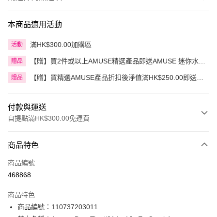
本商品適用活動
滿HK$300.00加購區
活動
【贈】買2件或以上AMUSE精選產品即送AMUSE 迷你水漾
贈品
花瓣豆沙玫瑰唇釉
【贈】買精選AMUSE產品折扣後淨值滿HK$250.00即送
贈品
AMUSE 奶油化妝包 1件 價值:HK$30.00
付款與運送
自提點滿HK$300.00免運費
付款方式
商品特色
信用卡
商品編號
Apple Pay
468868
AlipayHK
商品特色
PayMe
商品編號：110737203011