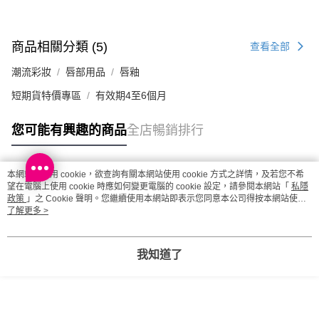
取。逾期會取消訂單，並不會安排重寄
每筆HK$20.00，滿HK$100.00或以上免運費
商品相關分類 (5)
查看全部
澳門地區配送 - 確認發貨後1-4個工作天送達
運費表
潮流彩妝
唇部用品
唇釉
短期貨特價專區
有效期4至6個月
您可能有興趣的商品
全店暢銷排行
本網站中使用 cookie，欲查詢有關本網站使用 cookie 方式之詳情，及若您不希
熱門標籤
望在電腦上使用 cookie 時應如何變更電腦的 cookie 設定，請參閱本網站「
私隱
政策
」之 Cookie 聲明。您繼續使用本網站即表示您同意本公司得按本網站使用
條款之 Cookie 聲明使用 cookie。
了解更多 >
熱銷排行
最新商品
人氣推薦
我知道了