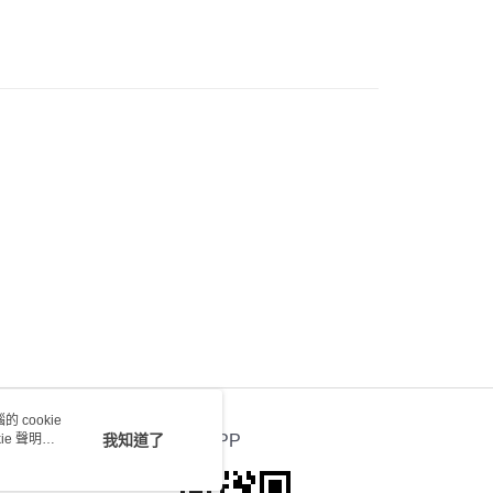
0.00，滿HK$100.00或以上免運費
) 只顯示可選門市。確認發貨後2-5個工作天到店，3天內
會取消訂單，並不會安排重寄
0.00，滿HK$100.00或以上免運費
送 - 確認發貨後1-4個工作天送達
運費表
 cookie
e 聲明使
我知道了
官方APP