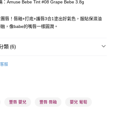
Amuse Bebe Tint #08 Grape Bebe 3.8g
ay
團唇！唇釉+打底+護唇3合1塗出好氣色，服貼保濕油
融，像babe的嘴唇一樣圓潤。
類 (6)
 - 確認發貨後1-3個工作天送達
唇部用品
唇釉
客服
5.00，滿HK$300.00或以上免運費
價專區
有效期4至6個月
業點 - 確認發貨後1-3個工作天送達
5.00，滿HK$300.00或以上免運費
品牌✨
最新上線
1-3 工作天送達，訂單將隨機分配至SF順豐速運或京東
品牌✨
全部產品
豐唇 嬰兒
豐唇 唇釉
嬰兒 葡萄
進行物流配送
品牌✨
韓系品牌
全部產品
5.00，滿HK$300.00或以上免運費
) 只顯示可選門市。確認發貨後2-5個工作天到店，3天內
會取消訂單，並不會安排重寄