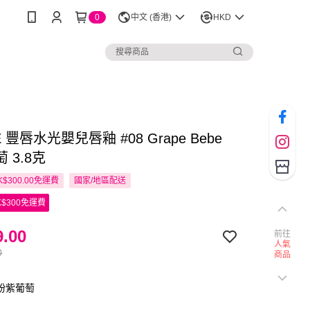
0
中文 (香港)
HKD
 豐唇水光嬰兒唇釉 #08 Grape Bebe
 3.8克
$300.00免運費
國家/地區配送
$300免運費
.00
前往
人氣
0
商品
 粉紫葡萄