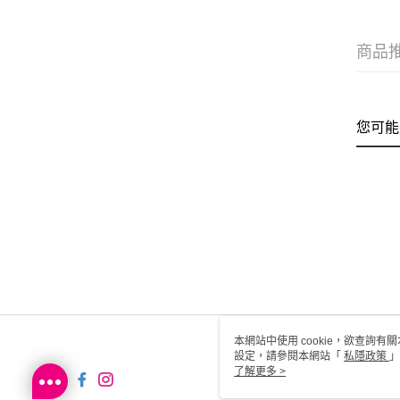
商品
您可能
本網站中使用 cookie，欲查詢有關
設定，請參閱本網站「
私隱政策
」
用 cookie。
了解更多 >