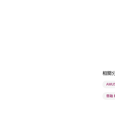
相關
AMU
唇釉 