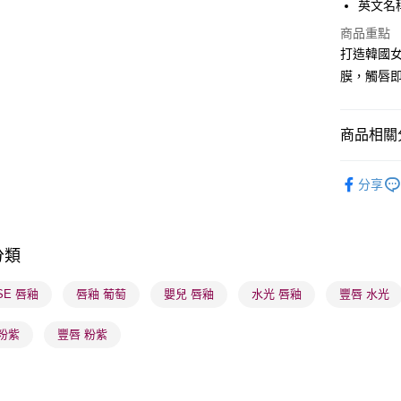
英文名稱：
PayMe
商品重點
WeChat P
打造韓國女
膜，觸唇即
BoC Pay
商品相關分
送貨方式
順豐自助櫃
潮流彩妝
分享
每筆HK$6
短期貨特
順豐站及營
K-Beauty
每筆HK$6
分類
莎莎獨家
確認發貨後
莎莎獨家
SE 唇釉
唇釉 葡萄
嬰兒 唇釉
水光 唇釉
豐唇 水光
物流公司
莎莎獨家
每筆HK$6
粉紫
豐唇 粉紫
(香港門市
取。逾期