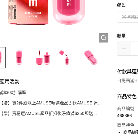
顏色
08 粉
數量
付款與運
自提點滿HK
適用活動
滿$300加購區
付款方式
商品特色
【贈】買2件或以上AMUSE精選產品即送AMUSE 迷你
信用卡
水漾花瓣豆沙玫瑰唇釉
商品編號
【贈】買精選AMUSE產品折扣後淨值滿$250即送
468866
AMUSE 奶油化妝包 1件 價值:$30
Apple Pay
商品特色
AlipayHK
商品編號