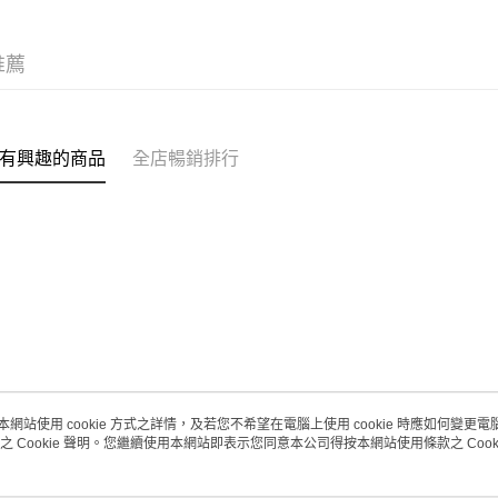
每筆HK$2
(澳門門市
推薦
取。逾期
每筆HK$2
澳門地區配
有興趣的商品
全店暢銷排行
本網站使用 cookie 方式之詳情，及若您不希望在電腦上使用 cookie 時應如何變更電腦的
之 Cookie 聲明。您繼續使用本網站即表示您同意本公司得按本網站使用條款之 Cooki
關於我們
客戶服務
品牌故事
購物說明