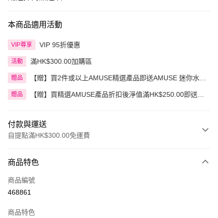
本商品適用活動
VIP 95折優惠
VIP尊享
滿HK$300.00加購區
活動
【贈】買2件或以上AMUSE精選產品即送AMUSE 迷你水漾
贈品
花瓣豆沙玫瑰唇釉
【贈】買精選AMUSE產品折扣後淨值滿HK$250.00即送
贈品
AMUSE 奶油化妝包 1件 價值:HK$30.00
付款與運送
自提點滿HK$300.00免運費
付款方式
商品特色
信用卡
商品編號
Apple Pay
468861
AlipayHK
商品特色