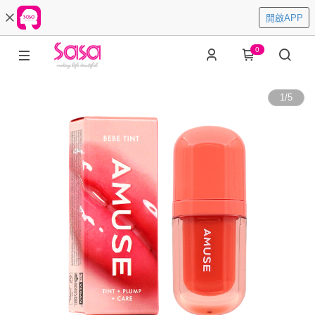
開啟APP
0
1
/
5