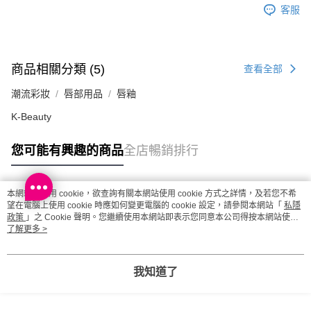
客服
(澳門門市) 只顯示可選門市。確認發貨後2-5個工作天到店，3天內
取。逾期會取消訂單，並不會安排重寄
每筆HK$20.00，滿HK$100.00或以上免運費
商品相關分類 (5)
查看全部
澳門地區配送 - 確認發貨後1-4個工作天送達
運費表
潮流彩妝
唇部用品
唇釉
K-Beauty
您可能有興趣的商品
全店暢銷排行
本網站中使用 cookie，欲查詢有關本網站使用 cookie 方式之詳情，及若您不希
熱門標籤
望在電腦上使用 cookie 時應如何變更電腦的 cookie 設定，請參閱本網站「
私隱
政策
」之 Cookie 聲明。您繼續使用本網站即表示您同意本公司得按本網站使用
條款之 Cookie 聲明使用 cookie。
了解更多 >
熱銷排行
最新商品
人氣推薦
我知道了