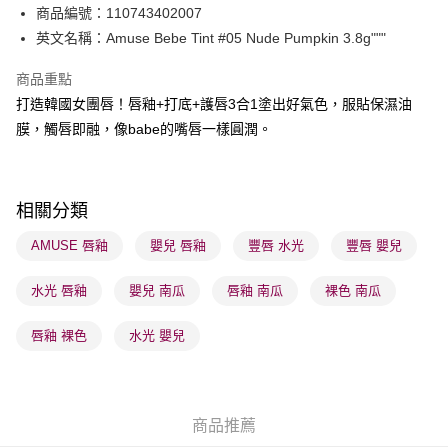
PayMe
商品編號：110743402007
英文名稱：Amuse Bebe Tint #05 Nude Pumpkin 3.8g"""
WeChat Pay
商品重點
BoC Pay
打造韓國女團唇！唇釉+打底+護唇3合1塗出好氣色，服貼保濕油
膜，觸唇即融，像babe的嘴唇一樣圓潤。
送貨方式
順豐自助櫃 - 確認發貨後1-3個工作天送達
每筆HK$65.00，滿HK$300.00或以上免運費
相關分類
順豐站及營業點 - 確認發貨後1-3個工作天送達
AMUSE 唇釉
嬰兒 唇釉
豐唇 水光
豐唇 嬰兒
每筆HK$65.00，滿HK$300.00或以上免運費
水光 唇釉
嬰兒 南瓜
唇釉 南瓜
裸色 南瓜
確認發貨後1-3 工作天送達，訂單將隨機分配至SF順豐速運或京東
物流公司進行物流配送
唇釉 裸色
水光 嬰兒
每筆HK$65.00，滿HK$300.00或以上免運費
(香港門市) 只顯示可選門市。確認發貨後2-5個工作天到店，3天內
取。逾期會取消訂單，並不會安排重寄
商品推薦
每筆HK$20.00，滿HK$100.00或以上免運費