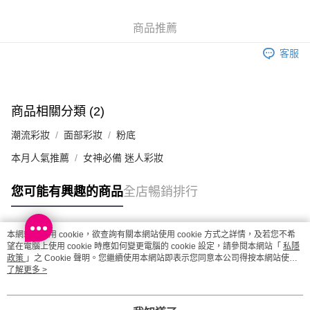
澳門地區配送 - 確認發貨後1-4個工作天送達
運費表
商品推薦
客服
商品相關分類 (2)
潮流彩妝
面部彩妝
粉底
本月人氣推薦
女神必備 迷人彩妝
您可能有興趣的商品
全店暢銷排行
本網站中使用 cookie，欲查詢有關本網站使用 cookie 方式之詳情，及若您不希
熱門標籤
望在電腦上使用 cookie 時應如何變更電腦的 cookie 設定，請參閱本網站「
私隱
政策
」之 Cookie 聲明。您繼續使用本網站即表示您同意本公司得按本網站使用
條款之 Cookie 聲明使用 cookie。
了解更多 >
熱銷排行
最新商品
人氣推薦