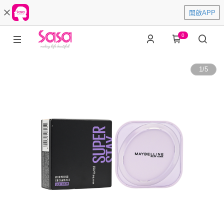
開啟APP
0
1
/
5