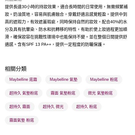
BoC Pay
提供長達30小時的持妝效果，適合長時間的日常使用，無需頻繁補
妝。奶油質地，容易與肌膚融合，穿戴舒適且感覺輕盈。提供中到
送貨方式
高的遮瑕力，有效遮蓋瑕疵，同時保持自然的妝效。配合40%的水
順豐自助櫃 - 確認發貨後1-3個工作天送達
分及具有抗暈染、防水和抗轉移的特性，有助於使上妝過程更加順
每筆HK$65.00，滿HK$300.00或以上免運費
滑，確保妝容在挑戰性環境中也能保持不變。並在整個日間提供舒
順豐站及營業點 - 確認發貨後1-3個工作天送達
適感。含有SPF 13 PA++，提供一定程度的防曬保護。
每筆HK$65.00，滿HK$300.00或以上免運費
確認發貨後1-3 工作天送達，訂單將隨機分配至SF順豐速運或京東
相關分類
物流公司進行物流配送
每筆HK$65.00，滿HK$300.00或以上免運費
Maybelline 底霜
Maybelline 氣墊
Maybelline 粉底
(香港門市) 只顯示可選門市。確認發貨後2-5個工作天到店，3天內
超持久 氣墊粉底
霧面 氣墊粉底
微光 氣墊粉底
取。逾期會取消訂單，並不會安排重寄
每筆HK$20.00，滿HK$100.00或以上免運費
超持久 霧面
超持久 微光
超持久 粉底
(澳門門市) 只顯示可選門市。確認發貨後2-5個工作天到店，3天內
霧面氣墊 粉底
取。逾期會取消訂單，並不會安排重寄
每筆HK$20.00，滿HK$100.00或以上免運費