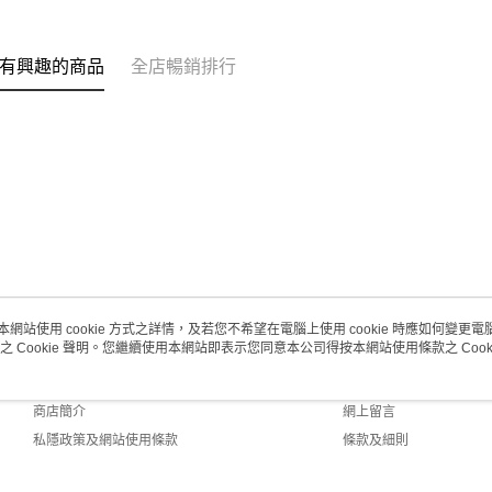
澳門地區配
有興趣的商品
全店暢銷排行
本網站使用 cookie 方式之詳情，及若您不希望在電腦上使用 cookie 時應如何變更電腦的
之 Cookie 聲明。您繼續使用本網站即表示您同意本公司得按本網站使用條款之 Cooki
關於我們
客戶服務
品牌故事
購物說明
商店簡介
網上留言
私隱政策及網站使用條款
條款及細則
聯絡我們