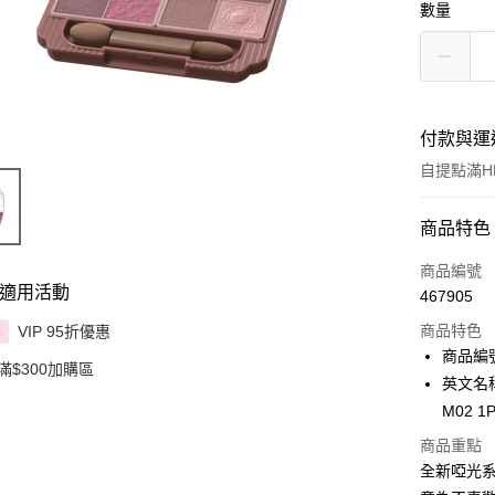
數量
付款與運
自提點滿HK
付款方式
商品特色
信用卡
商品編號
適用活動
467905
Apple Pay
商品特色
VIP 95折優惠
享
AlipayHK
商品編號
滿$300加購區
英文名稱：
PayMe
M02 1
WeChat P
商品重點
全新啞光系
BoC Pay