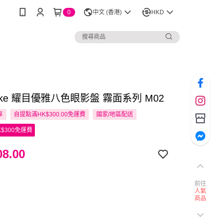
0
中文 (香港)
HKD
ake 耀目優雅八色眼影盤 霧面系列 M02
享
自提點滿HK$300.00免運費
國家/地區配送
$300免運費
8.00
前往
人氣
商品