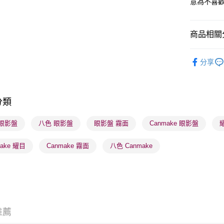
意為不喜
送貨方式
商品相關分
順豐自助櫃
潮流彩妝
每筆HK$6
分享
本月人氣
順豐站及營
每筆HK$6
分類
確認發貨後
物流公司
 眼影盤
八色 眼影盤
眼影盤 霧面
Canmake 眼影盤
每筆HK$6
make 耀目
Canmake 霧面
八色 Canmake
(香港門市
取。逾期
每筆HK$2
(澳門門市
取。逾期
推薦
每筆HK$2