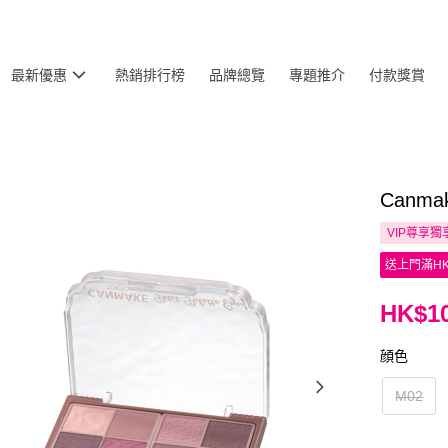
最新優惠
熱銷排行榜
品牌總覽
專題推介
付款獎賞
Canm
VIP尊享
獨
送上門滿HK
HK$10
顔色
M02