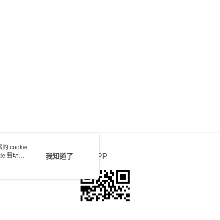
送 - 確認發貨後1-4個工作天送達
運費表
 cookie
e 聲明使
我知道了
官方APP