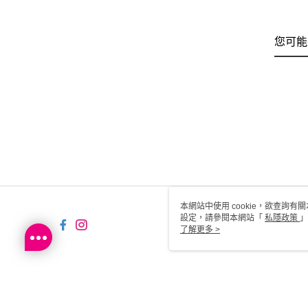
您可能
本網站中使用 cookie，欲查詢有關
設定，請參閱本網站「
私隱政策
」
用 cookie。
了解更多 >