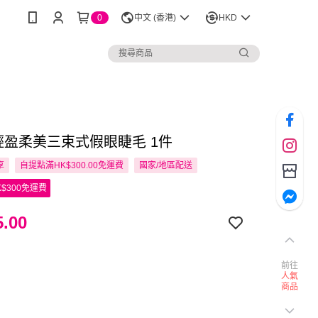
0
中文 (香港)
HKD
 輕盈柔美三束式假眼睫毛 1件
享
自提點滿HK$300.00免運費
國家/地區配送
$300免運費
.00
前往
人氣
商品