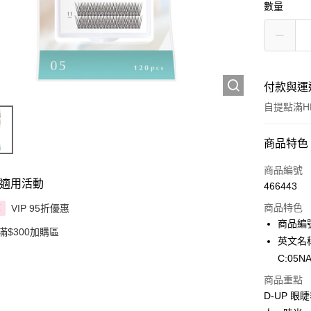
數量
付款與運
自提點滿HK
付款方式
商品特色
信用卡
商品編號
適用活動
466443
Apple Pay
商品特色
VIP 95折優惠
享
AlipayHK
商品編號
滿$300加購區
英文名稱：
PayMe
C:05N
WeChat P
商品重點
D-UP 
BoC Pay