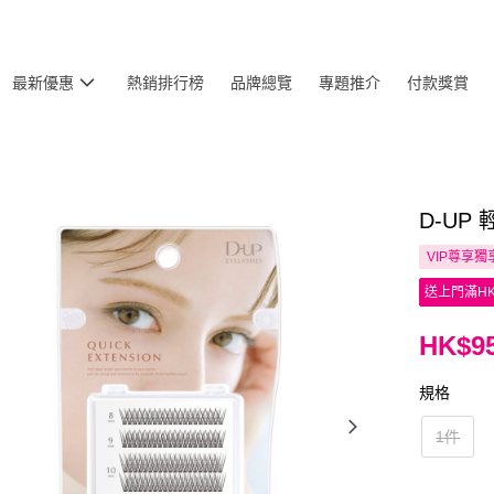
最新優惠
熱銷排行榜
品牌總覽
專題推介
付款獎賞
D-UP
VIP尊享
獨
送上門滿HK
HK$95
規格
1件