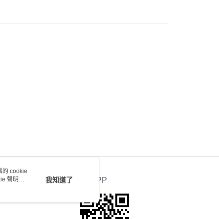
送 - 確認發貨後1-4個工作天送達
運費表
 cookie
e 聲明使
我知道了
官方APP