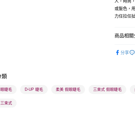
人，時尚
或髮色，用
送貨方式
力任拉任
順豐自助櫃
每筆HK$6
商品相關分
順豐站及營
潮流彩妝
每筆HK$6
分享
確認發貨後
物流公司
分類
每筆HK$6
P 眼睫毛
D-UP 睫毛
柔美 假眼睫毛
三束式 假眼睫毛
(香港門市
取。逾期
P 三束式
每筆HK$2
(澳門門市
取。逾期
每筆HK$2