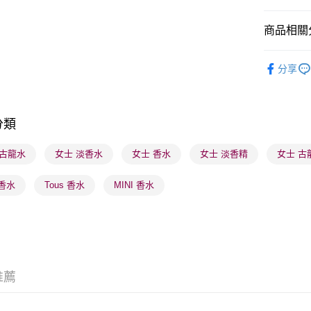
商品相關分
送貨方式
順豐自助櫃
香水香薰
分享
每筆HK$6
香水香薰
順豐站及營
香水香薰
每筆HK$6
分類
莎莎獨家
確認發貨後
莎莎獨家
s 古龍水
女士 淡香水
女士 香水
女士 淡香精
女士 古
物流公司
每筆HK$6
 香水
Tous 香水
MINI 香水
(香港門市
取。逾期
每筆HK$2
(澳門門市
推薦
取。逾期
每筆HK$2