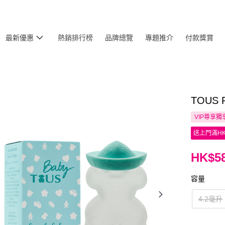
最新優惠
熱銷排行榜
品牌總覽
專題推介
付款獎賞
TOUS 
VIP尊享
獨
送上門滿HK
HK$58
容量
4.2毫升