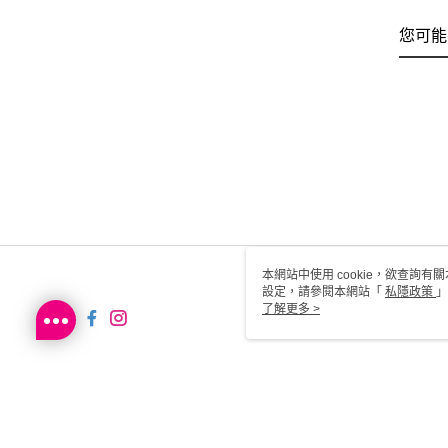
您可能
本網站中使用 cookie，欲查詢有關
設定，請參閱本網站「
私隱政策
」
用 cookie。
了解更多 >