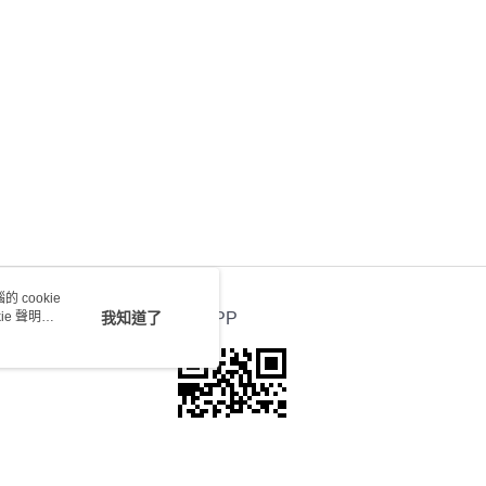
送 - 確認發貨後1-4個工作天送達
運費表
 cookie
e 聲明使
我知道了
官方APP