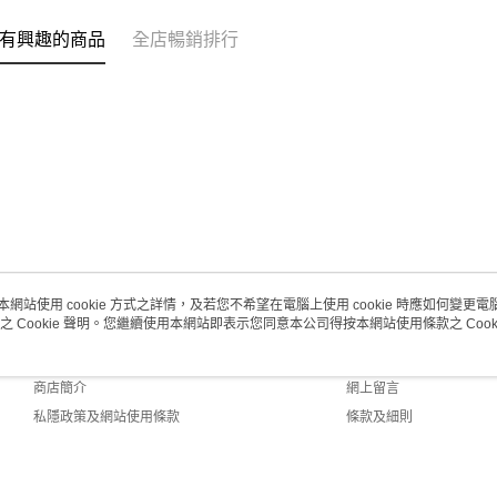
澳門地區配
有興趣的商品
全店暢銷排行
本網站使用 cookie 方式之詳情，及若您不希望在電腦上使用 cookie 時應如何變更電腦的
之 Cookie 聲明。您繼續使用本網站即表示您同意本公司得按本網站使用條款之 Cooki
關於我們
客戶服務
品牌故事
購物說明
商店簡介
網上留言
私隱政策及網站使用條款
條款及細則
聯絡我們