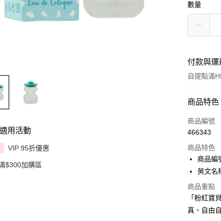
數量
付款與運
自提點滿HK
付款方式
商品特色
信用卡
商品編號
適用活動
466343
Apple Pay
商品特色
VIP 95折優惠
享
AlipayHK
商品編號:
滿$300加購區
英文名稱： 
PayMe
商品重點
WeChat P
「粉紅寶
真、自由
BoC Pay