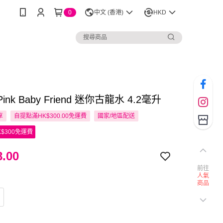
0
中文 (香港)
HKD
Pink Baby Friend 迷你古龍水 4.2毫升
享
自提點滿HK$300.00免運費
國家/地區配送
$300免運費
.00
前往
人氣
商品