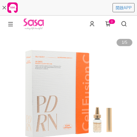
開啟APP
0
1
/
5