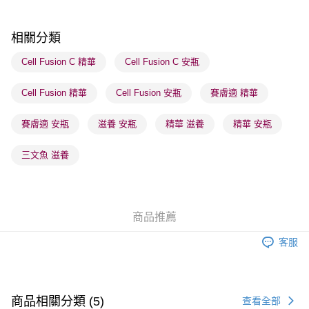
每筆HK$65.00，滿HK$300.00或以上免運費
順豐站及營業點 - 確認發貨後1-3個工作天送達
相關分類
每筆HK$65.00，滿HK$300.00或以上免運費
Cell Fusion C 精華
Cell Fusion C 安瓶
確認發貨後1-3 工作天送達，訂單將隨機分配至SF順豐速運或京東
Cell Fusion 精華
Cell Fusion 安瓶
賽膚適 精華
物流公司進行物流配送
每筆HK$65.00，滿HK$300.00或以上免運費
賽膚適 安瓶
滋養 安瓶
精華 滋養
精華 安瓶
(香港門市) 只顯示可選門市。確認發貨後2-5個工作天到店，3天內
取。逾期會取消訂單，並不會安排重寄
三文魚 滋養
每筆HK$20.00，滿HK$100.00或以上免運費
(澳門門市) 只顯示可選門市。確認發貨後2-5個工作天到店，3天內
取。逾期會取消訂單，並不會安排重寄
商品推薦
每筆HK$20.00，滿HK$100.00或以上免運費
客服
澳門地區配送 - 確認發貨後1-4個工作天送達
運費表
商品相關分類 (5)
查看全部