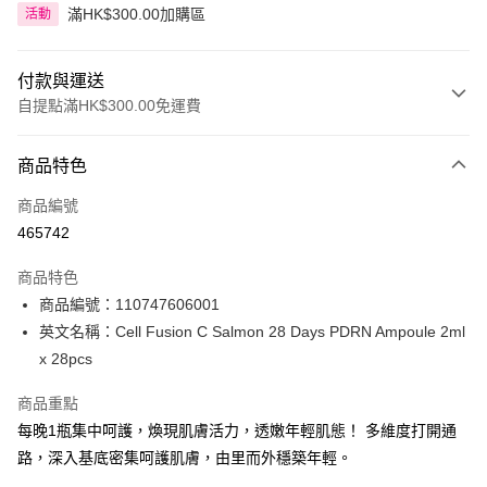
滿HK$300.00加購區
活動
付款與運送
自提點滿HK$300.00免運費
付款方式
商品特色
信用卡
商品編號
Apple Pay
465742
AlipayHK
商品特色
PayMe
商品編號：110747606001
英文名稱：Cell Fusion C Salmon 28 Days PDRN Ampoule 2ml
WeChat Pay
x 28pcs
BoC Pay
商品重點
每晚1瓶集中呵護，煥現肌膚活力，透嫩年輕肌態！ 多維度打開通
送貨方式
路，深入基底密集呵護肌膚，由里而外穩築年輕。
順豐自助櫃 - 確認發貨後1-3個工作天送達