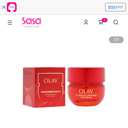
開啟APP
0
1
/
5