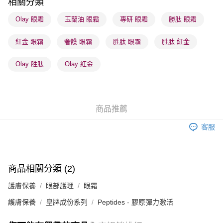
相關分類
順豐站及營業點 - 確認發貨後1-3個工作天送達
Olay 眼霜
玉蘭油 眼霜
專研 眼霜
勝肽 眼霜
每筆HK$65.00，滿HK$300.00或以上免運費
紅金 眼霜
奢護 眼霜
胜肽 眼霜
胜肽 紅金
確認發貨後1-3 工作天送達，訂單將隨機分配至SF順豐速運或京東
物流公司進行物流配送
Olay 胜肽
Olay 紅金
每筆HK$65.00，滿HK$300.00或以上免運費
(香港門市) 只顯示可選門市。確認發貨後2-5個工作天到店，3天內
取。逾期會取消訂單，並不會安排重寄
商品推薦
每筆HK$20.00，滿HK$100.00或以上免運費
客服
(澳門門市) 只顯示可選門市。確認發貨後2-5個工作天到店，3天內
取。逾期會取消訂單，並不會安排重寄
每筆HK$20.00，滿HK$100.00或以上免運費
商品相關分類 (2)
澳門地區配送 - 確認發貨後1-4個工作天送達
運費表
護膚保養
眼部護理
眼霜
護膚保養
皇牌成份系列
Peptides - 膠原彈力激活