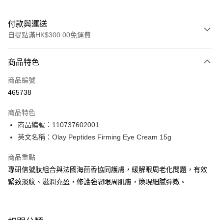
付款與運送
自提點滿HK$300.00免運費
付款方式
商品特色
信用卡
商品編號
Apple Pay
465738
AlipayHK
商品特色
PayMe
商品編號：110737602001
英文名稱：Olay Peptides Firming Eye Cream 15g
WeChat Pay
商品重點
BoC Pay
專研信號肽組合與法國海茴香協同護膚，緩解眼周老化問題，有效
緊致淡紋、滋潤充盈，修護強韌眼周肌膚，煥現細膩彈嫩。
送貨方式
順豐自助櫃 - 確認發貨後1-3個工作天送達
每筆HK$65.00，滿HK$300.00或以上免運費