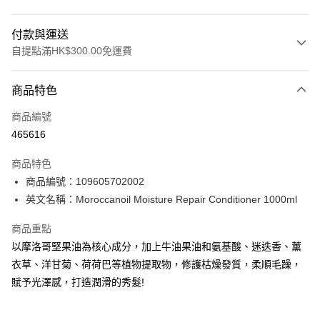
付款與運送
自提點滿HK$300.00免運費
付款方式
商品特色
信用卡
商品編號
Apple Pay
465616
AlipayHK
商品特色
PayMe
商品編號：109605702002
英文名稱：Moroccanoil Moisture Repair Conditioner 1000ml
WeChat Pay
商品重點
BoC Pay
以摩洛哥堅果油為核心成分，加上牛油果油和氨基酸、迷迭香、薰
衣草、洋甘菊、荷荷巴等植物提取物，修護枯燥發質，柔順毛躁，
送貨方式
賦予光澤感，打造潤滑的秀髮!
順豐自助櫃 - 確認發貨後1-3個工作天送達
每筆HK$65.00，滿HK$300.00或以上免運費