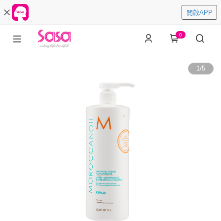
開啟APP
0
1
/
5