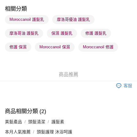
順豐站及營業點 - 確認發貨後1-3個工作天送達
相關分類
每筆HK$65.00，滿HK$300.00或以上免運費
Moroccanoil 護髮乳
摩洛哥優油 護髮乳
確認發貨後1-3 工作天送達，訂單將隨機分配至SF順豐速運或京東
摩洛哥油 護髮乳
保濕 護髮乳
修護 護髮乳
物流公司進行物流配送
每筆HK$65.00，滿HK$300.00或以上免運費
修護 保濕
Moroccanoil 保濕
Moroccanoil 修護
(香港門市) 只顯示可選門市。確認發貨後2-5個工作天到店，3天內
取。逾期會取消訂單，並不會安排重寄
每筆HK$20.00，滿HK$100.00或以上免運費
商品推薦
(澳門門市) 只顯示可選門市。確認發貨後2-5個工作天到店，3天內
客服
取。逾期會取消訂單，並不會安排重寄
每筆HK$20.00，滿HK$100.00或以上免運費
澳門地區配送 - 確認發貨後1-4個工作天送達
運費表
商品相關分類 (2)
美髮產品
頭髮清潔
護髮素
本月人氣推薦
頭髮護理 沐浴呵護