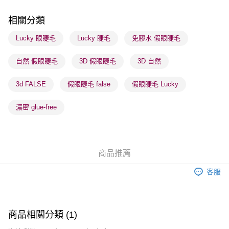
順豐站及營業點 - 確認發貨後1-3個工作天送達
每筆HK$65.00，滿HK$300.00或以上免運費
相關分類
確認發貨後1-3 工作天送達，訂單將隨機分配至SF順豐速運或京東
Lucky 眼睫毛
Lucky 睫毛
免膠水 假眼睫毛
物流公司進行物流配送
自然 假眼睫毛
3D 假眼睫毛
3D 自然
每筆HK$65.00，滿HK$300.00或以上免運費
(香港門市) 只顯示可選門市。確認發貨後2-5個工作天到店，3天內
3d FALSE
假眼睫毛 false
假眼睫毛 Lucky
取。逾期會取消訂單，並不會安排重寄
濃密 glue-free
每筆HK$20.00，滿HK$100.00或以上免運費
(澳門門市) 只顯示可選門市。確認發貨後2-5個工作天到店，3天內
取。逾期會取消訂單，並不會安排重寄
商品推薦
每筆HK$20.00，滿HK$100.00或以上免運費
客服
澳門地區配送 - 確認發貨後1-4個工作天送達
運費表
商品相關分類 (1)