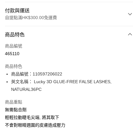
付款與運送
自提點滿HK$300.00免運費
付款方式
商品特色
信用卡
商品編號
Apple Pay
465110
AlipayHK
商品特色
PayMe
商品編號：110597206022
英文名稱： Lucky 3D GLUE-FREE FALSE LASHES,
WeChat Pay
NATURAL36PC
BoC Pay
商品重點
無需黏合劑
送貨方式
輕輕拉動睫毛尖端, 將其取下
順豐自助櫃 - 確認發貨後1-3個工作天送達
不會對眼睛週圍的皮膚造成壓力
每筆HK$65.00，滿HK$300.00或以上免運費