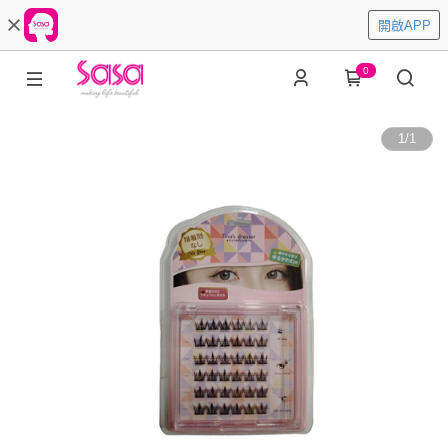
開啟APP
0
1
/
1