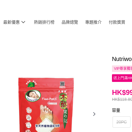
最新優惠
熱銷排行榜
品牌總覽
專題推介
付款獎賞
Nutri
VIP尊享
獨
送上門滿HK
HK$99
HK$118.8
容量
20PC