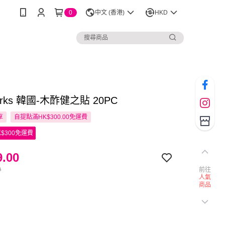
0
中文 (香港)
HKD
works 韓國-木酢健之貼 20PC
享
自提點滿HK$300.00免運費
$300免運費
.00
0
前往
人氣
商品