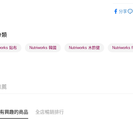
健康美肌
分享
K-Beauty
送貨方式
順豐自助櫃
分類
每筆HK$6
iworks 貼布
Nutriworks 韓國
Nutriworks 木酢健
Nutriworks f
順豐站及營
每筆HK$6
確認發貨後
物流公司
每筆HK$6
推薦
(香港門市
取。逾期
每筆HK$2
有興趣的商品
全店暢銷排行