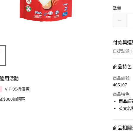
數量
付款與運
自提點滿HK
付款方式
商品特色
信用卡
商品編號
適用活動
465107
Apple Pay
VIP 95折優惠
享
商品特色
滿$300加購區
AlipayHK
商品編號
英文名稱：
PayMe
WeChat P
商品相關分
BoC Pay