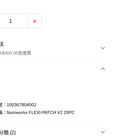
送
$300.00免運費
：100367804002
Nutriworks FLEXI-PATCH V2 20PC
ay
類 (2)