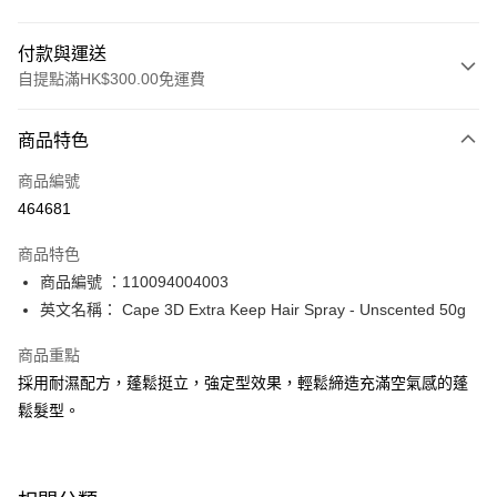
付款與運送
自提點滿HK$300.00免運費
付款方式
商品特色
信用卡
商品編號
Apple Pay
464681
AlipayHK
商品特色
PayMe
商品編號 ：110094004003
英文名稱： Cape 3D Extra Keep Hair Spray - Unscented 50g
WeChat Pay
商品重點
BoC Pay
採用耐濕配方，蓬鬆挺立，強定型效果，輕鬆締造充滿空氣感的蓬
鬆髮型。
送貨方式
順豐自助櫃 - 確認發貨後1-3個工作天送達
每筆HK$65.00，滿HK$300.00或以上免運費