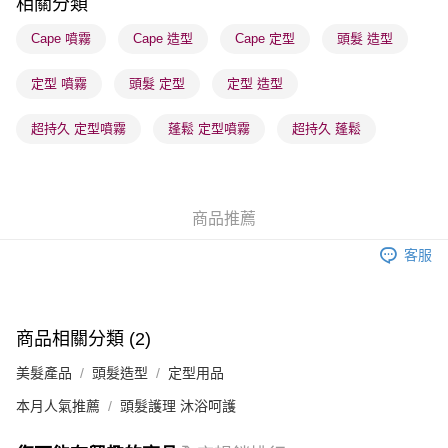
相關分類
順豐站及營業點 - 確認發貨後1-3個工作天送達
Cape 噴霧
Cape 造型
Cape 定型
頭髮 造型
每筆HK$65.00，滿HK$300.00或以上免運費
定型 噴霧
頭髮 定型
定型 造型
確認發貨後1-3 工作天送達，訂單將隨機分配至SF順豐速運或京東
物流公司進行物流配送
超持久 定型噴霧
蓬鬆 定型噴霧
超持久 蓬鬆
每筆HK$65.00，滿HK$300.00或以上免運費
(香港門市) 只顯示可選門市。確認發貨後2-5個工作天到店，3天內
取。逾期會取消訂單，並不會安排重寄
商品推薦
每筆HK$20.00，滿HK$100.00或以上免運費
客服
商品相關分類 (2)
美髮產品
頭髮造型
定型用品
本月人氣推薦
頭髮護理 沐浴呵護