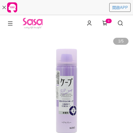
開啟APP
0
1
/
5