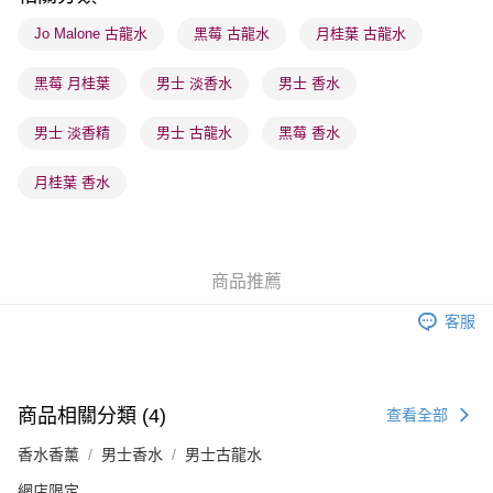
順豐站及營業點 - 確認發貨後1-3個工作天送達
Jo Malone 古龍水
黑莓 古龍水
月桂葉 古龍水
每筆HK$65.00，滿HK$300.00或以上免運費
黑莓 月桂葉
男士 淡香水
男士 香水
確認發貨後1-3 工作天送達，訂單將隨機分配至SF順豐速運或京東
物流公司進行物流配送
男士 淡香精
男士 古龍水
黑莓 香水
每筆HK$65.00，滿HK$300.00或以上免運費
(香港門市) 只顯示可選門市。確認發貨後2-5個工作天到店，3天內
月桂葉 香水
取。逾期會取消訂單，並不會安排重寄
每筆HK$20.00，滿HK$100.00或以上免運費
(澳門門市) 只顯示可選門市。確認發貨後2-5個工作天到店，3天內
商品推薦
取。逾期會取消訂單，並不會安排重寄
客服
每筆HK$20.00，滿HK$100.00或以上免運費
商品相關分類 (4)
查看全部
香水香薰
男士香水
男士古龍水
網店限定