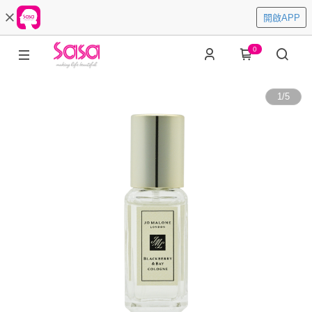
開啟APP
0
1
/
5