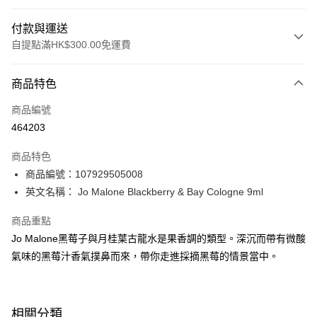
付款與運送
自提點滿HK$300.00免運費
付款方式
商品特色
信用卡
商品編號
Apple Pay
464203
AlipayHK
商品特色
PayMe
商品編號：107929505008
英文名稱： Jo Malone Blackberry & Bay Cologne 9ml
WeChat Pay
商品重點
BoC Pay
Jo Malone黑莓子與月桂葉古龍水是果香調的類型。深沉而帶有微酸
氣味的黑莓汁香氣撲鼻而來，帶你走進採摘黑莓的情景當中。
送貨方式
順豐自助櫃 - 確認發貨後1-3個工作天送達
每筆HK$65.00，滿HK$300.00或以上免運費
相關分類