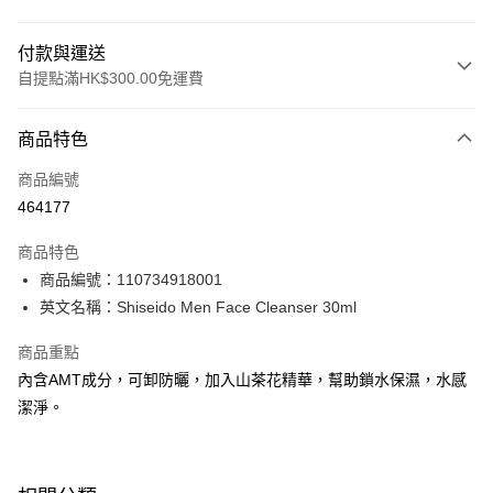
付款與運送
自提點滿HK$300.00免運費
付款方式
商品特色
信用卡
商品編號
Apple Pay
464177
AlipayHK
商品特色
PayMe
商品編號：110734918001
英文名稱：Shiseido Men Face Cleanser 30ml
WeChat Pay
商品重點
BoC Pay
內含AMT成分，可卸防曬，加入山茶花精華，幫助鎖水保濕，水感
潔淨。
送貨方式
順豐自助櫃 - 確認發貨後1-3個工作天送達
每筆HK$65.00，滿HK$300.00或以上免運費