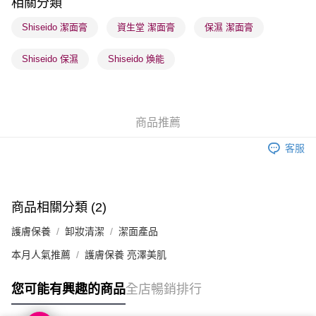
相關分類
順豐站及營業點 - 確認發貨後1-3個工作天送達
Shiseido 潔面膏
資生堂 潔面膏
保濕 潔面膏
每筆HK$65.00，滿HK$300.00或以上免運費
Shiseido 保濕
Shiseido 煥能
確認發貨後1-3 工作天送達，訂單將隨機分配至SF順豐速運或京東
物流公司進行物流配送
每筆HK$65.00，滿HK$300.00或以上免運費
商品推薦
(香港門市) 只顯示可選門市。確認發貨後2-5個工作天到店，3天內
取。逾期會取消訂單，並不會安排重寄
客服
每筆HK$20.00，滿HK$100.00或以上免運費
(澳門門市) 只顯示可選門市。確認發貨後2-5個工作天到店，3天內
取。逾期會取消訂單，並不會安排重寄
商品相關分類 (2)
每筆HK$20.00，滿HK$100.00或以上免運費
護膚保養
卸妝清潔
潔面產品
澳門地區配送 - 確認發貨後1-4個工作天送達
運費表
本月人氣推薦
護膚保養 亮澤美肌
您可能有興趣的商品
全店暢銷排行