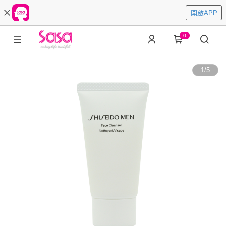
開啟APP
0
1
/
5