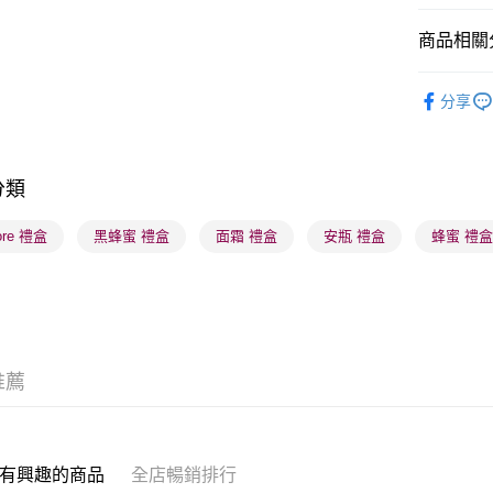
商品相關分
送貨方式
護膚保養
分享
順豐自助櫃
莎莎獨家
每筆HK$6
莎莎獨家
順豐站及營
分類
每筆HK$6
core 禮盒
黑蜂蜜 禮盒
面霜 禮盒
安瓶 禮盒
蜂蜜 禮
確認發貨後
物流公司
每筆HK$6
(香港門市
取。逾期
推薦
每筆HK$2
(澳門門市
取。逾期
有興趣的商品
全店暢銷排行