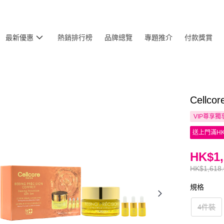
最新優惠
熱銷排行榜
品牌總覽
專題推介
付款獎賞
Cellc
VIP尊享
獨
送上門滿HK
HK$1,
HK$1,618
規格
4件裝