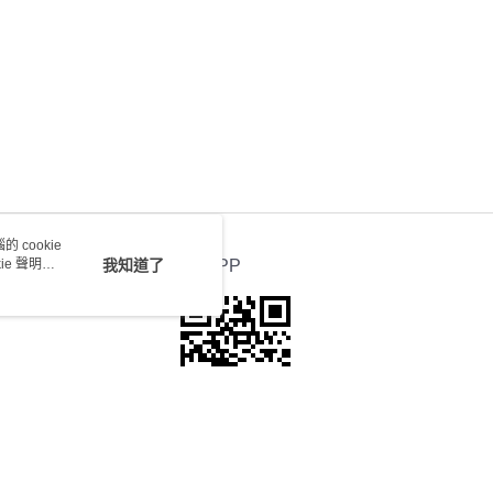
0.00，滿HK$100.00或以上免運費
送 - 確認發貨後1-4個工作天送達
運費表
 cookie
e 聲明使
我知道了
官方APP
本站最佳瀏覽環境請使用Google Chrome、Firefox或Edge以上版本