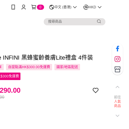
0
中文 (香港)
HKD
ore INFINI 黑蜂蜜齡養膚Lite禮盒 4件装
享
自提點滿HK$300.00免運費
國家/地區配送
$300免運費
290.00
.00
前往
人氣
商品