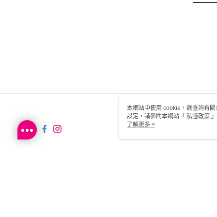
本網站中使用 cookie，欲查詢有關
設定，請參閱本網站「
私隱政策
」
用 cookie。
了解更多 >
HK-MWG1-61-148 Web2.0 D
© 2026 by Sa Sa Dot Com Limited