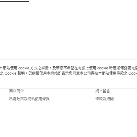
每筆HK$2
澳門地區配
本網站使用 cookie 方式之詳情，及若您不希望在電腦上使用 cookie 時應如何變更電腦的
之 Cookie 聲明。您繼續使用本網站即表示您同意本公司得按本網站使用條款之 Cooki
關於我們
客戶服務
品牌故事
購物說明
商店簡介
網上留言
私隱政策及網站使用條款
條款及細則
聯絡我們
efault (HK)