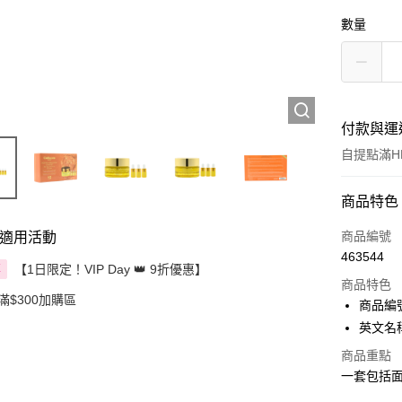
數量
付款與運
自提點滿HK
付款方式
商品特色
信用卡
商品編號
適用活動
463544
Apple Pay
【1日限定！VIP Day 👑 9折優惠】
享
商品特色
滿$300加購區
AlipayHK
商品編號
英文名稱：C
PayMe
商品重點
WeChat P
一套包括
BoC Pay